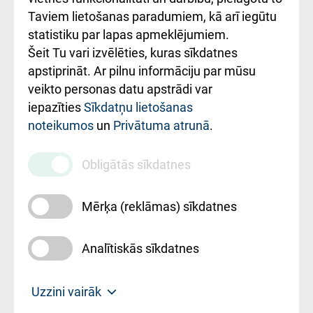
Rēķinu apmaksas
Taviem lietošanas paradumiem, kā arī iegūtu
ceļvedis
statistiku par lapas apmeklējumiem.
Šeit Tu vari izvēlēties, kuras sīkdatnes
Rekvizīti un
apstiprināt. Ar pilnu informāciju par mūsu
ārstniecības
veikto personas datu apstrādi var
iestādes kods
iepazīties
Sīkdatņu lietošanas
noteikumos
un
Privātuma atrunā
.
010000234
Maksas
Obligātās sīkdatnes
pakalpojumu
cenrādis
Mērķa (reklāmas) sīkdatnes
Analītiskās sīkdatnes
Uz sākumu
Uzzini vairāk