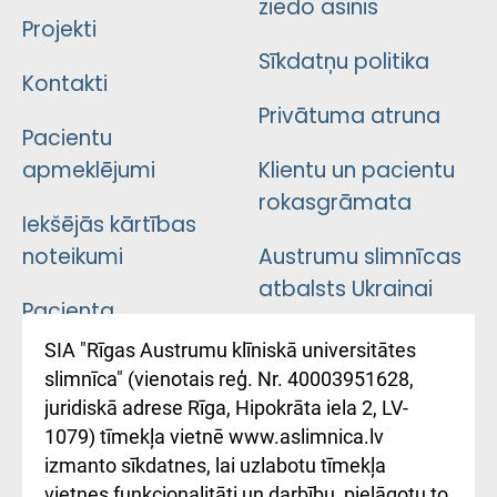
ziedo asinis
Projekti
Sīkdatņu politika
Kontakti
Privātuma atruna
Pacientu
apmeklējumi
Klientu un pacientu
rokasgrāmata
Iekšējās kārtības
noteikumi
Austrumu slimnīcas
atbalsts Ukrainai
Pacienta
atsauksmju/sūdzību
Підтримка Східної
SIA "Rīgas Austrumu klīniskā universitātes
iesniegšanas
лікарні та співпраця з
slimnīca" (vienotais reģ. Nr. 40003951628,
kārtība
Україною
juridiskā adrese Rīga, Hipokrāta iela 2, LV-
1079) tīmekļa vietnē www.aslimnica.lv
Kā pie mums nokļūt
izmanto sīkdatnes, lai uzlabotu tīmekļa
vietnes funkcionalitāti un darbību, pielāgotu to