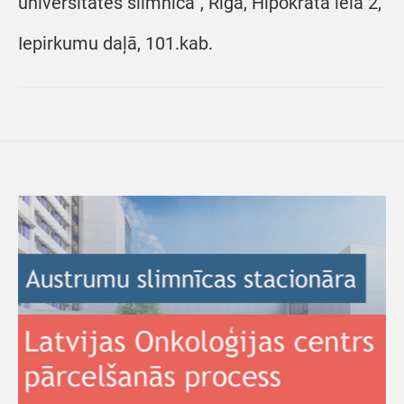
universitātes slimnīca”, Rīgā, Hipokrāta ielā 2,
Iepirkumu daļā, 101.kab.