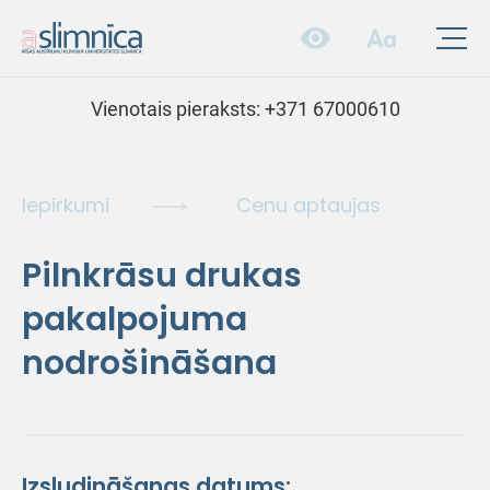
Vienotais pieraksts:
+371 67000610
Iepirkumi
Cenu aptaujas
Pilnkrāsu drukas
pakalpojuma
nodrošināšana
Izsludināšanas datums: