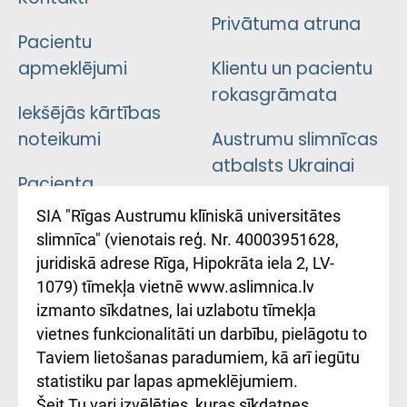
Privātuma atruna
Pacientu
apmeklējumi
Klientu un pacientu
rokasgrāmata
Iekšējās kārtības
noteikumi
Austrumu slimnīcas
atbalsts Ukrainai
Pacienta
atsauksmju/sūdzību
Підтримка Східної
SIA "Rīgas Austrumu klīniskā universitātes
iesniegšanas
лікарні та співпраця з
slimnīca" (vienotais reģ. Nr. 40003951628,
kārtība
Україною
juridiskā adrese Rīga, Hipokrāta iela 2, LV-
1079) tīmekļa vietnē www.aslimnica.lv
Kā pie mums nokļūt
izmanto sīkdatnes, lai uzlabotu tīmekļa
vietnes funkcionalitāti un darbību, pielāgotu to
Rēķinu apmaksas
Taviem lietošanas paradumiem, kā arī iegūtu
ceļvedis
statistiku par lapas apmeklējumiem.
Šeit Tu vari izvēlēties, kuras sīkdatnes