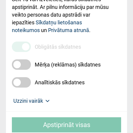
Rekvizīti un
apstiprināt. Ar pilnu informāciju par mūsu
ārstniecības
veikto personas datu apstrādi var
iestādes kods
iepazīties
Sīkdatņu lietošanas
noteikumos
un
Privātuma atrunā
.
010000234
Maksas
Obligātās sīkdatnes
pakalpojumu
cenrādis
Mērķa (reklāmas) sīkdatnes
Analītiskās sīkdatnes
Uz sākumu
Uzzini vairāk
Rīgas Austrumu klīniskā universitātes
© SIA "Rīgas Austrumu klīniskā universitātes
slimnīca, turpmāk – Pārzinis, sīkdatņu
Apstiprināt visas
slimnīca"
izmantošanas politikas mērķis ir sniegt