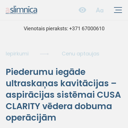
Vienotais pieraksts:
+371 67000610
Iepirkumi
Cenu aptaujas
Piederumu iegāde
ultraskaņas kavitācijas –
aspirācijas sistēmai CUSA
CLARITY vēdera dobuma
operācijām