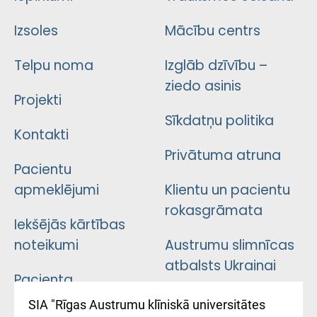
Izsoles
Mācību centrs
Telpu noma
Izglāb dzīvību –
ziedo asinis
Projekti
Sīkdatņu politika
Kontakti
Privātuma atruna
Pacientu
apmeklējumi
Klientu un pacientu
rokasgrāmata
Iekšējās kārtības
noteikumi
Austrumu slimnīcas
atbalsts Ukrainai
Pacienta
atsauksmju/sūdzību
Підтримка Східної
SIA "Rīgas Austrumu klīniskā universitātes