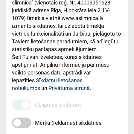
iesniegšanas
лікарні та співпраця з
slimnīca" (vienotais reģ. Nr. 40003951628,
kārtība
Україною
juridiskā adrese Rīga, Hipokrāta iela 2, LV-
1079) tīmekļa vietnē www.aslimnica.lv
Kā pie mums nokļūt
izmanto sīkdatnes, lai uzlabotu tīmekļa
vietnes funkcionalitāti un darbību, pielāgotu to
Rēķinu apmaksas
Taviem lietošanas paradumiem, kā arī iegūtu
ceļvedis
statistiku par lapas apmeklējumiem.
Šeit Tu vari izvēlēties, kuras sīkdatnes
Rekvizīti un
apstiprināt. Ar pilnu informāciju par mūsu
ārstniecības
veikto personas datu apstrādi var
iestādes kods
iepazīties
Sīkdatņu lietošanas
noteikumos
un
Privātuma atrunā
.
010000234
Maksas
Obligātās sīkdatnes
pakalpojumu
cenrādis
Mērķa (reklāmas) sīkdatnes