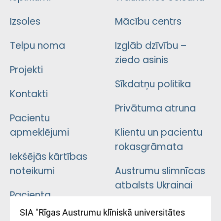
Izsoles
Mācību centrs
Telpu noma
Izglāb dzīvību –
ziedo asinis
Projekti
Sīkdatņu politika
Kontakti
Privātuma atruna
Pacientu
apmeklējumi
Klientu un pacientu
rokasgrāmata
Iekšējās kārtības
noteikumi
Austrumu slimnīcas
atbalsts Ukrainai
Pacienta
atsauksmju/sūdzību
Підтримка Східної
SIA "Rīgas Austrumu klīniskā universitātes