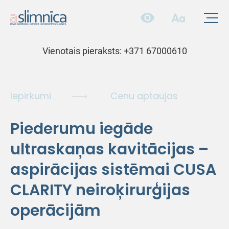
Vienotais pieraksts:
+371 67000610
Iepirkumi
Cenu aptaujas
Piederumu iegāde
ultraskaņas kavitācijas –
aspirācijas sistēmai CUSA
CLARITY neiroķirurģijas
operācijām