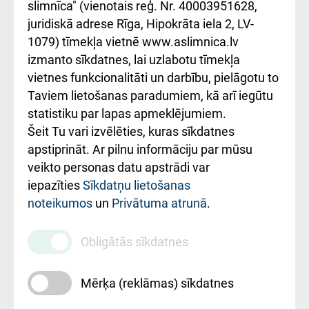
iesniegšanas
лікарні та співпраця з
slimnīca" (vienotais reģ. Nr. 40003951628,
kārtība
Україною
juridiskā adrese Rīga, Hipokrāta iela 2, LV-
1079) tīmekļa vietnē www.aslimnica.lv
Kā pie mums nokļūt
izmanto sīkdatnes, lai uzlabotu tīmekļa
vietnes funkcionalitāti un darbību, pielāgotu to
Rēķinu apmaksas
Taviem lietošanas paradumiem, kā arī iegūtu
ceļvedis
statistiku par lapas apmeklējumiem.
Šeit Tu vari izvēlēties, kuras sīkdatnes
Rekvizīti un
apstiprināt. Ar pilnu informāciju par mūsu
ārstniecības
veikto personas datu apstrādi var
iestādes kods
iepazīties
Sīkdatņu lietošanas
noteikumos
un
Privātuma atrunā
.
010000234
Maksas
Obligātās sīkdatnes
pakalpojumu
cenrādis
Mērķa (reklāmas) sīkdatnes