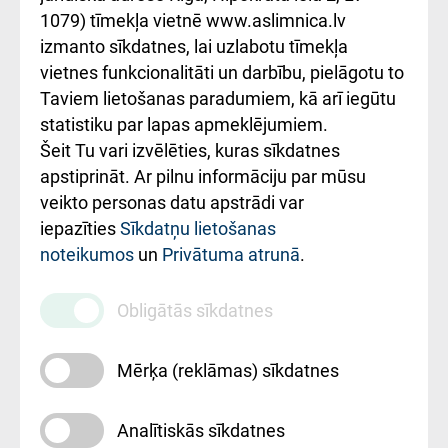
1079) tīmekļa vietnē www.aslimnica.lv
Kā pie mums nokļūt
izmanto sīkdatnes, lai uzlabotu tīmekļa
vietnes funkcionalitāti un darbību, pielāgotu to
Rēķinu apmaksas
Taviem lietošanas paradumiem, kā arī iegūtu
ceļvedis
statistiku par lapas apmeklējumiem.
Šeit Tu vari izvēlēties, kuras sīkdatnes
Rekvizīti un
apstiprināt. Ar pilnu informāciju par mūsu
ārstniecības
veikto personas datu apstrādi var
iestādes kods
iepazīties
Sīkdatņu lietošanas
noteikumos
un
Privātuma atrunā
.
010000234
Maksas
Obligātās sīkdatnes
pakalpojumu
cenrādis
Mērķa (reklāmas) sīkdatnes
Analītiskās sīkdatnes