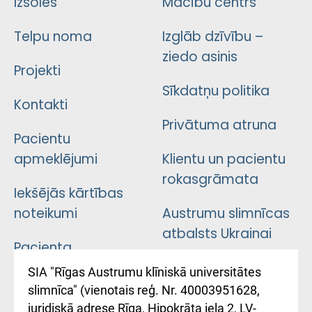
Izsoles
Mācību centrs
Telpu noma
Izglāb dzīvību –
ziedo asinis
Projekti
Sīkdatņu politika
Kontakti
Privātuma atruna
Pacientu
apmeklējumi
Klientu un pacientu
rokasgrāmata
Iekšējās kārtības
noteikumi
Austrumu slimnīcas
atbalsts Ukrainai
Pacienta
atsauksmju/sūdzību
Підтримка Східної
SIA "Rīgas Austrumu klīniskā universitātes
iesniegšanas
лікарні та співпраця з
slimnīca" (vienotais reģ. Nr. 40003951628,
kārtība
Україною
juridiskā adrese Rīga, Hipokrāta iela 2, LV-