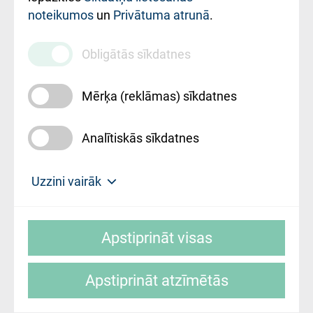
noteikumos
un
Privātuma atrunā
.
010000234
Maksas
Obligātās sīkdatnes
pakalpojumu
cenrādis
Mērķa (reklāmas) sīkdatnes
Analītiskās sīkdatnes
Uz sākumu
Uzzini vairāk
Rīgas Austrumu klīniskā universitātes
© SIA "Rīgas Austrumu klīniskā universitātes
slimnīca, turpmāk – Pārzinis, sīkdatņu
Apstiprināt visas
slimnīca"
izmantošanas politikas mērķis ir sniegt
fiziskajai personai/klientam – informāciju par
Apstiprināt atzīmētās
sīkdatņu izmantošanas nosacījumiem.
Mājas lapas izstrāde: