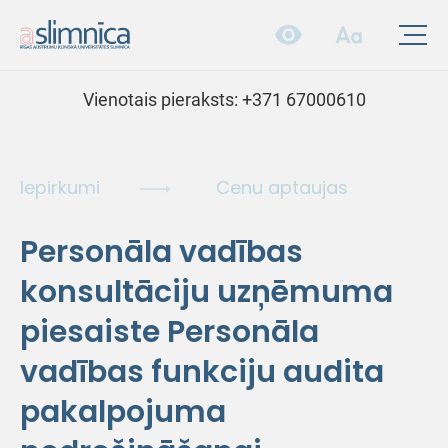
Vienotais pieraksts:
+371 67000610
Iepirkumi
Cenu aptaujas
Personāla vadības
konsultāciju uzņēmuma
piesaiste Personāla
vadības funkciju audita
pakalpojuma