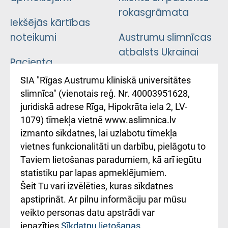
rokasgrāmata
Iekšējās kārtības
noteikumi
Austrumu slimnīcas
atbalsts Ukrainai
Pacienta
atsauksmju/sūdzību
Підтримка Східної
SIA "Rīgas Austrumu klīniskā universitātes
iesniegšanas
лікарні та співпраця з
slimnīca" (vienotais reģ. Nr. 40003951628,
kārtība
Україною
juridiskā adrese Rīga, Hipokrāta iela 2, LV-
1079) tīmekļa vietnē www.aslimnica.lv
Kā pie mums nokļūt
izmanto sīkdatnes, lai uzlabotu tīmekļa
vietnes funkcionalitāti un darbību, pielāgotu to
Rēķinu apmaksas
Taviem lietošanas paradumiem, kā arī iegūtu
ceļvedis
statistiku par lapas apmeklējumiem.
Šeit Tu vari izvēlēties, kuras sīkdatnes
Rekvizīti un
apstiprināt. Ar pilnu informāciju par mūsu
ārstniecības
veikto personas datu apstrādi var
iestādes kods
iepazīties
Sīkdatņu lietošanas