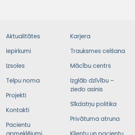
Aktualitātes
Karjera
Iepirkumi
Trauksmes celšana
Izsoles
Mācību centrs
Telpu noma
Izglāb dzīvību –
ziedo asinis
Projekti
Sīkdatņu politika
Kontakti
Privātuma atruna
Pacientu
apmeklējumi
Klientu un pacientu