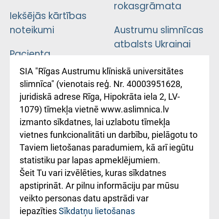
rokasgrāmata
Iekšējās kārtības
noteikumi
Austrumu slimnīcas
atbalsts Ukrainai
Pacienta
atsauksmju/sūdzību
Підтримка Східної
SIA "Rīgas Austrumu klīniskā universitātes
iesniegšanas
лікарні та співпраця з
slimnīca" (vienotais reģ. Nr. 40003951628,
kārtība
Україною
juridiskā adrese Rīga, Hipokrāta iela 2, LV-
1079) tīmekļa vietnē www.aslimnica.lv
Kā pie mums nokļūt
izmanto sīkdatnes, lai uzlabotu tīmekļa
vietnes funkcionalitāti un darbību, pielāgotu to
Rēķinu apmaksas
Taviem lietošanas paradumiem, kā arī iegūtu
ceļvedis
statistiku par lapas apmeklējumiem.
Šeit Tu vari izvēlēties, kuras sīkdatnes
Rekvizīti un
apstiprināt. Ar pilnu informāciju par mūsu
ārstniecības
veikto personas datu apstrādi var
iestādes kods
iepazīties
Sīkdatņu lietošanas