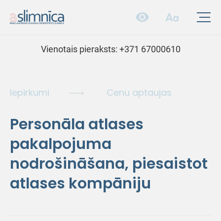
Vienotais pieraksts:
+371 67000610
Iepirkumi
Cenu aptaujas
Personāla atlases
pakalpojuma
nodrošināšana, piesaistot
atlases kompāniju