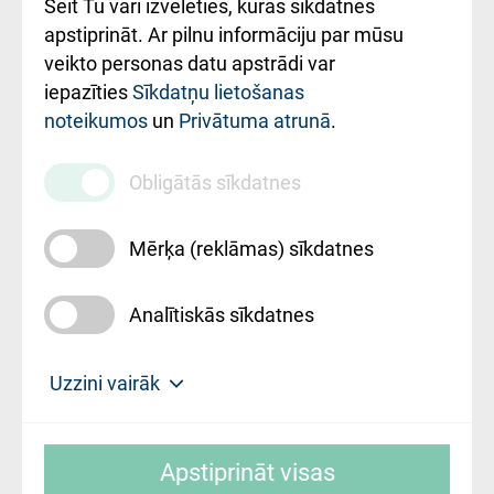
Šeit Tu vari izvēlēties, kuras sīkdatnes
Rekvizīti un
apstiprināt. Ar pilnu informāciju par mūsu
ārstniecības
veikto personas datu apstrādi var
iestādes kods
iepazīties
Sīkdatņu lietošanas
noteikumos
un
Privātuma atrunā
.
010000234
Maksas
Obligātās sīkdatnes
pakalpojumu
cenrādis
Mērķa (reklāmas) sīkdatnes
Analītiskās sīkdatnes
Uz sākumu
Uzzini vairāk
Rīgas Austrumu klīniskā universitātes
© SIA "Rīgas Austrumu klīniskā universitātes
slimnīca, turpmāk – Pārzinis, sīkdatņu
Apstiprināt visas
slimnīca"
izmantošanas politikas mērķis ir sniegt