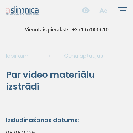
Vienotais pieraksts:
+371 67000610
Iepirkumi
Cenu aptaujas
Par video materiālu
izstrādi
Izsludināšanas datums:
05.06.2025