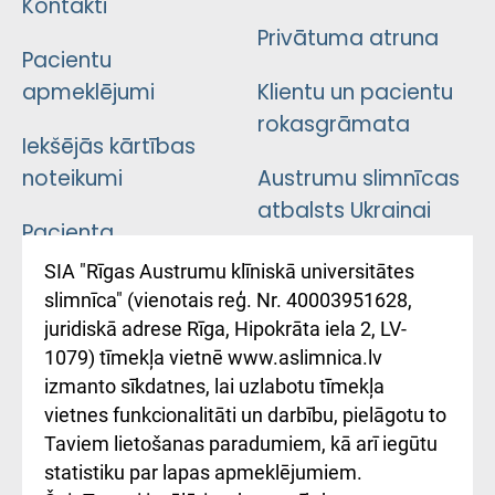
Kontakti
Privātuma atruna
Pacientu
apmeklējumi
Klientu un pacientu
rokasgrāmata
Iekšējās kārtības
noteikumi
Austrumu slimnīcas
atbalsts Ukrainai
Pacienta
atsauksmju/sūdzību
Підтримка Східної
SIA "Rīgas Austrumu klīniskā universitātes
iesniegšanas
лікарні та співпраця з
slimnīca" (vienotais reģ. Nr. 40003951628,
kārtība
Україною
juridiskā adrese Rīga, Hipokrāta iela 2, LV-
1079) tīmekļa vietnē www.aslimnica.lv
Kā pie mums nokļūt
izmanto sīkdatnes, lai uzlabotu tīmekļa
vietnes funkcionalitāti un darbību, pielāgotu to
Rēķinu apmaksas
Taviem lietošanas paradumiem, kā arī iegūtu
ceļvedis
statistiku par lapas apmeklējumiem.