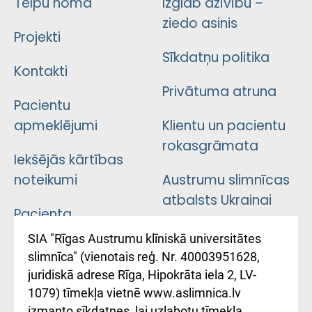
Telpu noma
Izglāb dzīvību –
ziedo asinis
Projekti
Sīkdatņu politika
Kontakti
Privātuma atruna
Pacientu
apmeklējumi
Klientu un pacientu
rokasgrāmata
Iekšējās kārtības
noteikumi
Austrumu slimnīcas
atbalsts Ukrainai
Pacienta
atsauksmju/sūdzību
Підтримка Східної
SIA "Rīgas Austrumu klīniskā universitātes
iesniegšanas
лікарні та співпраця з
slimnīca" (vienotais reģ. Nr. 40003951628,
kārtība
Україною
juridiskā adrese Rīga, Hipokrāta iela 2, LV-
1079) tīmekļa vietnē www.aslimnica.lv
Kā pie mums nokļūt
izmanto sīkdatnes, lai uzlabotu tīmekļa