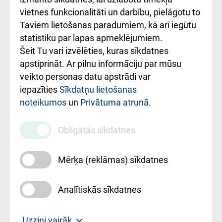
vietnes funkcionalitāti un darbību, pielāgotu to
Rēķinu apmaksas
Taviem lietošanas paradumiem, kā arī iegūtu
ceļvedis
statistiku par lapas apmeklējumiem.
Šeit Tu vari izvēlēties, kuras sīkdatnes
Rekvizīti un
apstiprināt. Ar pilnu informāciju par mūsu
ārstniecības
veikto personas datu apstrādi var
iestādes kods
iepazīties
Sīkdatņu lietošanas
noteikumos
un
Privātuma atrunā
.
010000234
Maksas
Obligātās sīkdatnes
pakalpojumu
cenrādis
Mērķa (reklāmas) sīkdatnes
Analītiskās sīkdatnes
Uz sākumu
Uzzini vairāk