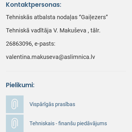
Kontaktpersonas:
Tehniskās atbalsta nodaļas ‘’Gaiļezers’’
Tehniskā vadītāja V. Makuševa , tālr.
26863096, e-pasts:
valentina.makuseva@aslimnica.lv
Pielikumi:
Vispārīgās prasības
Tehniskais - finanšu piedāvājums