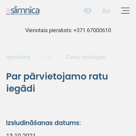
Vienotais pieraksts:
+371 67000610
Iepirkumi
Cenu aptaujas
Par pārvietojamo ratu
iegādi
Izsludināšanas datums:
13.10.2021