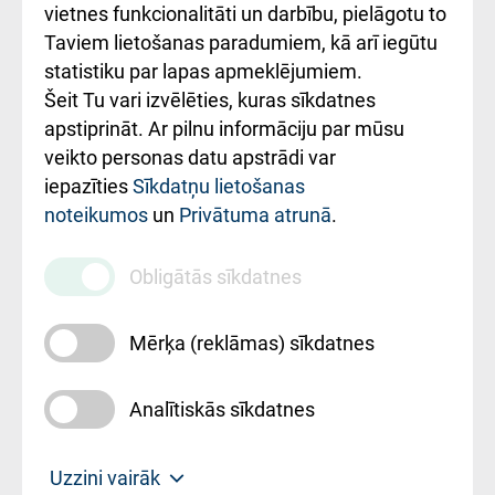
vietnes funkcionalitāti un darbību, pielāgotu to
Rēķinu apmaksas
Taviem lietošanas paradumiem, kā arī iegūtu
ceļvedis
statistiku par lapas apmeklējumiem.
Šeit Tu vari izvēlēties, kuras sīkdatnes
Rekvizīti un
apstiprināt. Ar pilnu informāciju par mūsu
ārstniecības
veikto personas datu apstrādi var
iestādes kods
iepazīties
Sīkdatņu lietošanas
noteikumos
un
Privātuma atrunā
.
010000234
Maksas
Obligātās sīkdatnes
pakalpojumu
cenrādis
Mērķa (reklāmas) sīkdatnes
Analītiskās sīkdatnes
Uz sākumu
Uzzini vairāk