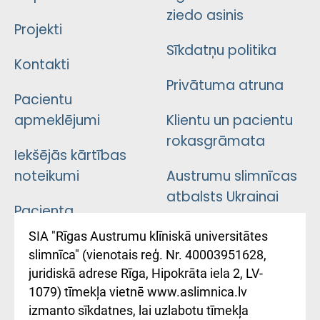
ziedo asinis
Projekti
Sīkdatņu politika
Kontakti
Privātuma atruna
Pacientu
apmeklējumi
Klientu un pacientu
rokasgrāmata
Iekšējās kārtības
noteikumi
Austrumu slimnīcas
atbalsts Ukrainai
Pacienta
atsauksmju/sūdzību
Підтримка Східної
SIA "Rīgas Austrumu klīniskā universitātes
iesniegšanas
лікарні та співпраця з
slimnīca" (vienotais reģ. Nr. 40003951628,
kārtība
Україною
juridiskā adrese Rīga, Hipokrāta iela 2, LV-
1079) tīmekļa vietnē www.aslimnica.lv
Kā pie mums nokļūt
izmanto sīkdatnes, lai uzlabotu tīmekļa