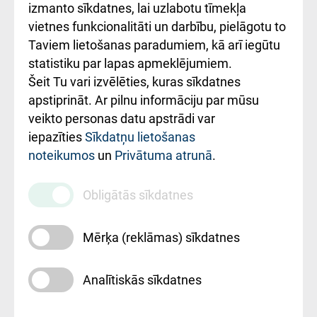
Kā pie mums nokļūt
izmanto sīkdatnes, lai uzlabotu tīmekļa
vietnes funkcionalitāti un darbību, pielāgotu to
Rēķinu apmaksas
Taviem lietošanas paradumiem, kā arī iegūtu
ceļvedis
statistiku par lapas apmeklējumiem.
Šeit Tu vari izvēlēties, kuras sīkdatnes
Rekvizīti un
apstiprināt. Ar pilnu informāciju par mūsu
ārstniecības
veikto personas datu apstrādi var
iestādes kods
iepazīties
Sīkdatņu lietošanas
noteikumos
un
Privātuma atrunā
.
010000234
Maksas
Obligātās sīkdatnes
pakalpojumu
cenrādis
Mērķa (reklāmas) sīkdatnes
Analītiskās sīkdatnes
Uz sākumu