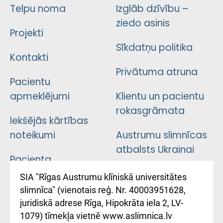
Telpu noma
Izglāb dzīvību –
ziedo asinis
Projekti
Sīkdatņu politika
Kontakti
Privātuma atruna
Pacientu
apmeklējumi
Klientu un pacientu
rokasgrāmata
Iekšējās kārtības
noteikumi
Austrumu slimnīcas
atbalsts Ukrainai
Pacienta
atsauksmju/sūdzību
Підтримка Східної
SIA "Rīgas Austrumu klīniskā universitātes
iesniegšanas
лікарні та співпраця з
slimnīca" (vienotais reģ. Nr. 40003951628,
kārtība
Україною
juridiskā adrese Rīga, Hipokrāta iela 2, LV-
1079) tīmekļa vietnē www.aslimnica.lv