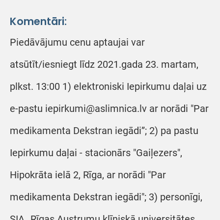
Komentāri:
Piedāvājumu cenu aptaujai var
atsūtīt/iesniegt līdz 2021.gada 23. martam,
plkst. 13:00 1) elektroniski Iepirkumu daļai uz
e-pastu iepirkumi@aslimnica.lv ar norādi "Par
medikamenta Dekstran iegādi”; 2) pa pastu
Iepirkumu daļai - stacionārs "Gaiļezers",
Hipokrāta ielā 2, Rīga, ar norādi "Par
medikamenta Dekstran iegādi"; 3) personīgi,
SIA „Rīgas Austrumu klīniskā universitātes