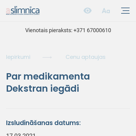
Vienotais pieraksts:
+371 67000610
Iepirkumi
Cenu aptaujas
Par medikamenta
Dekstran iegādi
Izsludināšanas datums:
17.03.2021