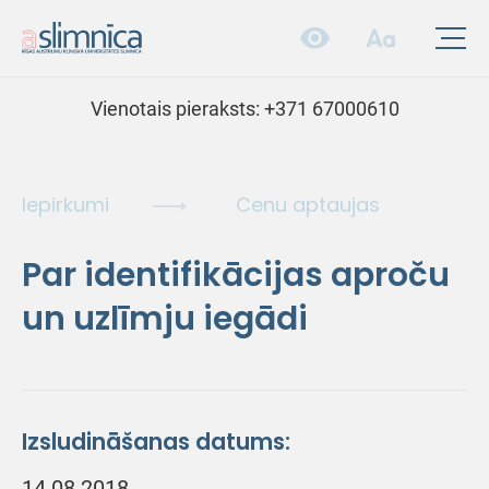
Vienotais pieraksts:
+371 67000610
Iepirkumi
Cenu aptaujas
Par identifikācijas aproču
un uzlīmju iegādi
Izsludināšanas datums:
14.08.2018