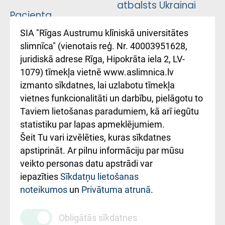
atbalsts Ukrainai
Pacienta
atsauksmju/sūdzību
Підтримка Східної
SIA "Rīgas Austrumu klīniskā universitātes
iesniegšanas
лікарні та співпраця з
slimnīca" (vienotais reģ. Nr. 40003951628,
kārtība
Україною
juridiskā adrese Rīga, Hipokrāta iela 2, LV-
1079) tīmekļa vietnē www.aslimnica.lv
Kā pie mums nokļūt
izmanto sīkdatnes, lai uzlabotu tīmekļa
vietnes funkcionalitāti un darbību, pielāgotu to
Rēķinu apmaksas
Taviem lietošanas paradumiem, kā arī iegūtu
ceļvedis
statistiku par lapas apmeklējumiem.
Šeit Tu vari izvēlēties, kuras sīkdatnes
Rekvizīti un
apstiprināt. Ar pilnu informāciju par mūsu
ārstniecības
veikto personas datu apstrādi var
iestādes kods
iepazīties
Sīkdatņu lietošanas
noteikumos
un
Privātuma atrunā
.
010000234
Maksas
Obligātās sīkdatnes