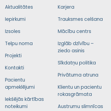
Aktualitātes
Karjera
Iepirkumi
Trauksmes celšana
Izsoles
Mācību centrs
Telpu noma
Izglāb dzīvību –
ziedo asinis
Projekti
Sīkdatņu politika
Kontakti
Privātuma atruna
Pacientu
apmeklējumi
Klientu un pacientu
rokasgrāmata
Iekšējās kārtības
noteikumi
Austrumu slimnīcas