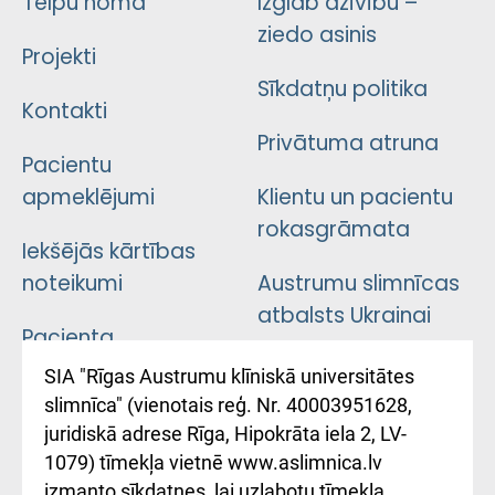
Telpu noma
Izglāb dzīvību –
ziedo asinis
Projekti
Sīkdatņu politika
Kontakti
Privātuma atruna
Pacientu
apmeklējumi
Klientu un pacientu
rokasgrāmata
Iekšējās kārtības
noteikumi
Austrumu slimnīcas
atbalsts Ukrainai
Pacienta
atsauksmju/sūdzību
Підтримка Східної
SIA "Rīgas Austrumu klīniskā universitātes
iesniegšanas
лікарні та співпраця з
slimnīca" (vienotais reģ. Nr. 40003951628,
kārtība
Україною
juridiskā adrese Rīga, Hipokrāta iela 2, LV-
1079) tīmekļa vietnē www.aslimnica.lv
Kā pie mums nokļūt
izmanto sīkdatnes, lai uzlabotu tīmekļa