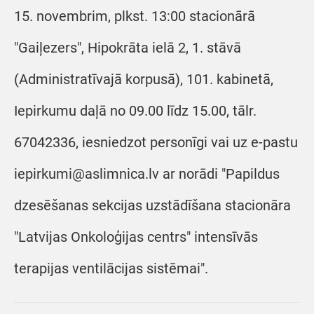
15. novembrim, plkst. 13:00 stacionārā
"Gaiļezers", Hipokrāta ielā 2, 1. stāvā
(Administratīvajā korpusā), 101. kabinetā,
Iepirkumu daļā no 09.00 līdz 15.00, tālr.
67042336, iesniedzot personīgi vai uz e-pastu
iepirkumi@aslimnica.lv ar norādi "Papildus
dzesēšanas sekcijas uzstādīšana stacionāra
"Latvijas Onkoloģijas centrs" intensīvās
terapijas ventilācijas sistēmai".