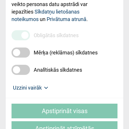
ārstniecības
veikto personas datu apstrādi var
iestādes kods
iepazīties
Sīkdatņu lietošanas
noteikumos
un
Privātuma atrunā
.
010000234
Maksas
Obligātās sīkdatnes
pakalpojumu
cenrādis
Mērķa (reklāmas) sīkdatnes
Analītiskās sīkdatnes
Uz sākumu
Uzzini vairāk
Rīgas Austrumu klīniskā universitātes
© SIA "Rīgas Austrumu klīniskā universitātes
slimnīca, turpmāk – Pārzinis, sīkdatņu
Apstiprināt visas
slimnīca"
izmantošanas politikas mērķis ir sniegt
fiziskajai personai/klientam – informāciju par
Apstiprināt atzīmētās