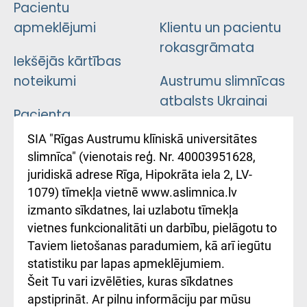
Pacientu
apmeklējumi
Klientu un pacientu
rokasgrāmata
Iekšējās kārtības
noteikumi
Austrumu slimnīcas
atbalsts Ukrainai
Pacienta
atsauksmju/sūdzību
Підтримка Східної
SIA "Rīgas Austrumu klīniskā universitātes
iesniegšanas
лікарні та співпраця з
slimnīca" (vienotais reģ. Nr. 40003951628,
kārtība
Україною
juridiskā adrese Rīga, Hipokrāta iela 2, LV-
1079) tīmekļa vietnē www.aslimnica.lv
Kā pie mums nokļūt
izmanto sīkdatnes, lai uzlabotu tīmekļa
vietnes funkcionalitāti un darbību, pielāgotu to
Rēķinu apmaksas
Taviem lietošanas paradumiem, kā arī iegūtu
ceļvedis
statistiku par lapas apmeklējumiem.
Šeit Tu vari izvēlēties, kuras sīkdatnes
Rekvizīti un
apstiprināt. Ar pilnu informāciju par mūsu