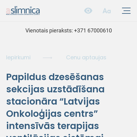
Vienotais pieraksts:
+371 67000610
Iepirkumi
Cenu aptaujas
Papildus dzesēšanas
sekcijas uzstādīšana
stacionāra “Latvijas
Onkoloģijas centrs”
intensīvās terapijas