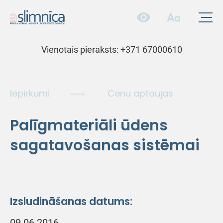
Vienotais pieraksts:
+371 67000610
Iepirkumi
Cenu aptaujas
Palīgmateriāli ūdens
sagatavošanas sistēmai
Izsludināšanas datums:
09.06.2016