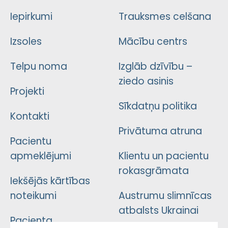
Iepirkumi
Trauksmes celšana
Izsoles
Mācību centrs
Telpu noma
Izglāb dzīvību –
ziedo asinis
Projekti
Sīkdatņu politika
Kontakti
Privātuma atruna
Pacientu
apmeklējumi
Klientu un pacientu
rokasgrāmata
Iekšējās kārtības
noteikumi
Austrumu slimnīcas
atbalsts Ukrainai
Pacienta