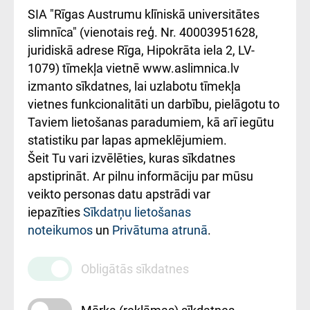
atsauksmju/sūdzību
Підтримка Східної
SIA "Rīgas Austrumu klīniskā universitātes
iesniegšanas
лікарні та співпраця з
slimnīca" (vienotais reģ. Nr. 40003951628,
kārtība
Україною
juridiskā adrese Rīga, Hipokrāta iela 2, LV-
1079) tīmekļa vietnē www.aslimnica.lv
Kā pie mums nokļūt
izmanto sīkdatnes, lai uzlabotu tīmekļa
vietnes funkcionalitāti un darbību, pielāgotu to
Rēķinu apmaksas
Taviem lietošanas paradumiem, kā arī iegūtu
ceļvedis
statistiku par lapas apmeklējumiem.
Šeit Tu vari izvēlēties, kuras sīkdatnes
Rekvizīti un
apstiprināt. Ar pilnu informāciju par mūsu
ārstniecības
veikto personas datu apstrādi var
iestādes kods
iepazīties
Sīkdatņu lietošanas
noteikumos
un
Privātuma atrunā
.
010000234
Maksas
Obligātās sīkdatnes
pakalpojumu
cenrādis