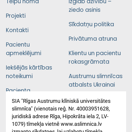
Telpu noma
Izglāb dzīvību –
ziedo asinis
Projekti
Sīkdatņu politika
Kontakti
Privātuma atruna
Pacientu
apmeklējumi
Klientu un pacientu
rokasgrāmata
Iekšējās kārtības
noteikumi
Austrumu slimnīcas
atbalsts Ukrainai
Pacienta
atsauksmju/sūdzību
Підтримка Східної
SIA "Rīgas Austrumu klīniskā universitātes
iesniegšanas
лікарні та співпраця з
slimnīca" (vienotais reģ. Nr. 40003951628,
kārtība
Україною
juridiskā adrese Rīga, Hipokrāta iela 2, LV-
1079) tīmekļa vietnē www.aslimnica.lv
Kā pie mums nokļūt
izmanto sīkdatnes, lai uzlabotu tīmekļa