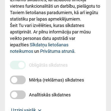
vietnes funkcionalitāti un darbību, pielāgotu to
Rēķinu apmaksas
Taviem lietošanas paradumiem, kā arī iegūtu
ceļvedis
statistiku par lapas apmeklējumiem.
Šeit Tu vari izvēlēties, kuras sīkdatnes
Rekvizīti un
apstiprināt. Ar pilnu informāciju par mūsu
ārstniecības
veikto personas datu apstrādi var
iestādes kods
iepazīties
Sīkdatņu lietošanas
noteikumos
un
Privātuma atrunā
.
010000234
Maksas
Obligātās sīkdatnes
pakalpojumu
cenrādis
Mērķa (reklāmas) sīkdatnes
Analītiskās sīkdatnes
Uz sākumu
Uzzini vairāk