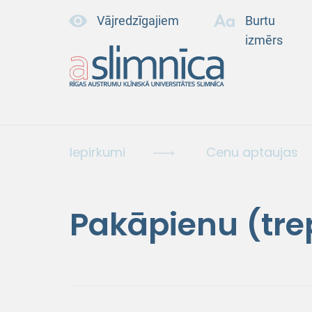
Vājredzīgajiem
Burtu
izmērs
Iepirkumi
Cenu aptaujas
Pakāpienu (tre