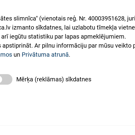
rumu slimnīcas
ātes slimnīca" (vienotais reģ. Nr. 40003951628, juri
lsts Ukrainai
.lv izmanto sīkdatnes, lai uzlabotu tīmekļa vietnes
arī iegūtu statistiku par lapas apmeklējumiem.
римка Східної лікарні
es apstiprināt. Ar pilnu informāciju par mūsu veikto
півпраця з Україною
kumos
un
Privātuma atrunā
.
Mērķa (reklāmas) sīkdatnes
slimnīca, turpmāk – Pārzinis, sīkdatņu izmantošanas