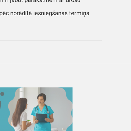
ir jābūt parakstītiem ar drošu
i pēc norādītā iesniegšanas termiņa