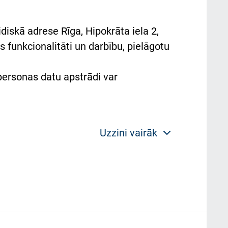
diskā adrese Rīga, Hipokrāta iela 2,
 funkcionalitāti un darbību, pielāgotu
 personas datu apstrādi var
Uzzini vairāk
 politikas mērķis ir sniegt fiziskajai