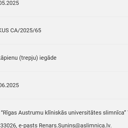
05.2025
KUS CA/2025/65
āpienu (trepju) iegāde
06.2025
 “Rīgas Austrumu klīniskās universitātes slimnīca” T
33026, e-pasts Renars.Sunins@aslimnica.lv.