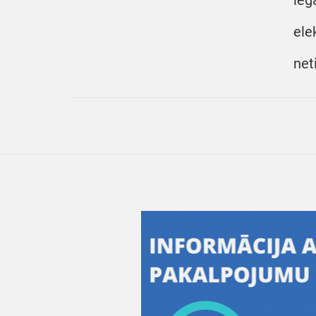
ieg
ele
neti