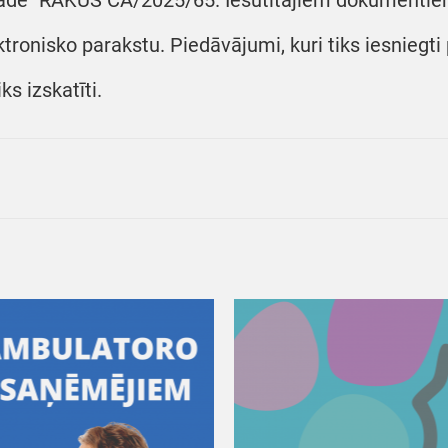
āde" RAKUS CA/2025/65. Iesūtītajiem dokumentiem 
ktronisko parakstu. Piedāvājumi, kuri tiks iesniegt
ks izskatīti.