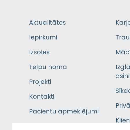
Aktualitātes
Karj
Iepirkumi
Trau
Izsoles
Mācī
Telpu noma
Izgl
asini
Projekti
Sīkd
Kontakti
Priv
Pacientu apmeklējumi
Klie
Iekšējās kārtības
rok