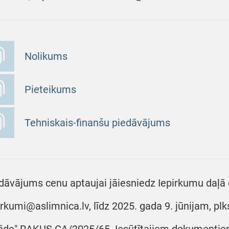
Nolikums
Pieteikums
Tehniskais-finanšu piedāvājums
dāvājums cenu aptaujai jāiesniedz Iepirkumu daļā e
irkumi@aslimnica.lv, līdz 2025. gada 9. jūnijam, plks