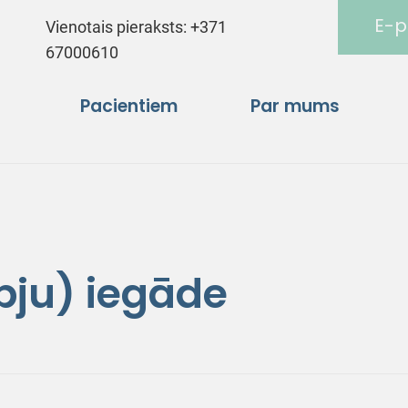
E-p
Vienotais pieraksts:
+371
67000610
Pacientiem
Par mums
pju) iegāde