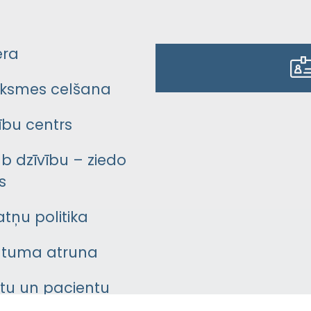
era
ksmes celšana
bu centrs
āb dzīvību – ziedo
s
atņu politika
ātuma atruna
ntu un pacientu
asgrāmata