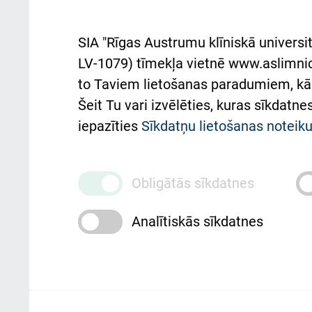
noteikumi
Aust
SIA "Rīgas Austrumu klīniskā universit
Pacienta
atba
LV-1079) tīmekļa vietnē www.aslimnica
atsauksmju/sūdzību
to Taviem lietošanas paradumiem, kā 
iesniegšanas kārtība
Підт
Šeit Tu vari izvēlēties, kuras sīkdatn
та с
Kā pie mums nokļūt
iepazīties
Sīkdatņu lietošanas notei
Rēķinu apmaksas
ceļvedis
Obligātās sīkdatnes
Rekvizīti un ārstniecības
Analītiskās sīkdatnes
iestādes kods 010000234
Maksas pakalpojumu
cenrādis
Rīgas Austrumu klīniskā universitātes 