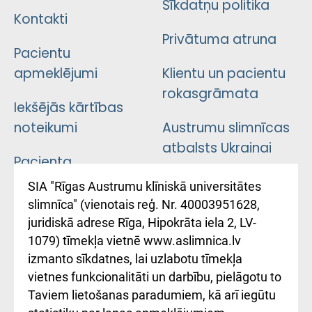
Sīkdatņu politika
Kontakti
Privātuma atruna
Pacientu
apmeklējumi
Klientu un pacientu
rokasgrāmata
Iekšējās kārtības
noteikumi
Austrumu slimnīcas
atbalsts Ukrainai
Pacienta
atsauksmju/sūdzību
Підтримка Східної
SIA "Rīgas Austrumu klīniskā universitātes
iesniegšanas
лікарні та співпраця з
slimnīca" (vienotais reģ. Nr. 40003951628,
kārtība
Україною
juridiskā adrese Rīga, Hipokrāta iela 2, LV-
1079) tīmekļa vietnē www.aslimnica.lv
Kā pie mums nokļūt
izmanto sīkdatnes, lai uzlabotu tīmekļa
vietnes funkcionalitāti un darbību, pielāgotu to
Rēķinu apmaksas
Taviem lietošanas paradumiem, kā arī iegūtu
ceļvedis