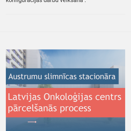
konfigurācijas darbu veikšana".