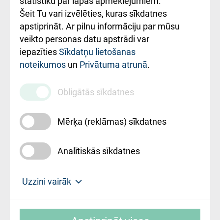
statistiku par lapas apmeklējumiem.
Šeit Tu vari izvēlēties, kuras sīkdatnes
Rekvizīti un
apstiprināt. Ar pilnu informāciju par mūsu
ārstniecības
veikto personas datu apstrādi var
iestādes kods
iepazīties
Sīkdatņu lietošanas
noteikumos
un
Privātuma atrunā
.
010000234
Maksas
Obligātās sīkdatnes
pakalpojumu
cenrādis
Mērķa (reklāmas) sīkdatnes
Analītiskās sīkdatnes
Uz sākumu
Uzzini vairāk
Rīgas Austrumu klīniskā universitātes
© SIA "Rīgas Austrumu klīniskā universitātes
slimnīca, turpmāk – Pārzinis, sīkdatņu