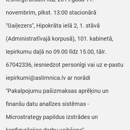
novembrim, plkst. 13:00 stacionārā
"Gaiļezers", Hipokrāta ielā 2, 1. stāvā
(Administratīvajā korpusā), 101. kabinetā,
Iepirkumu daļā no 09.00 līdz 15.00, tālr.
67042336, iesniedzot personīgi vai uz e-pastu
iepirkumi@aslimnica.lv ar norādi
"Pakalpojumu pašizmaksas aprēķinu un
finanšu datu analīzes sistēmas -
Microstrategy papildus izstrādes un