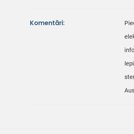
Komentāri:
Pie
ele
inf
Iep
ste
Aus