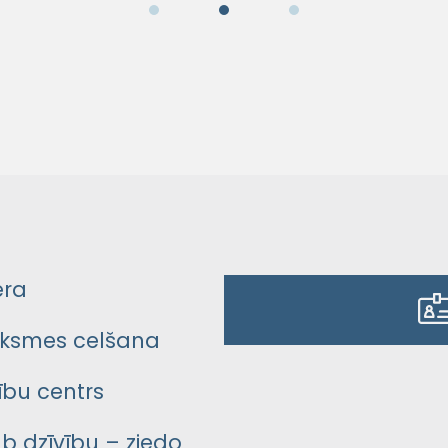
era
ksmes celšana
bu centrs
āb dzīvību – ziedo