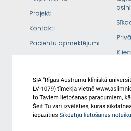
asini
Projekti
Sīkd
Kontakti
Priv
Pacientu apmeklējumi
Klie
Iekšējās kārtības
rok
noteikumi
Aust
SIA "Rīgas Austrumu klīniskā universit
Pacienta
atba
LV-1079) tīmekļa vietnē www.aslimnica
atsauksmju/sūdzību
to Taviem lietošanas paradumiem, kā 
iesniegšanas kārtība
Підт
Šeit Tu vari izvēlēties, kuras sīkdatn
та с
Kā pie mums nokļūt
iepazīties
Sīkdatņu lietošanas notei
Rēķinu apmaksas