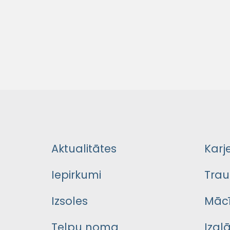
Aktualitātes
Karj
Iepirkumi
Trau
Izsoles
Mācī
Telpu noma
Izgl