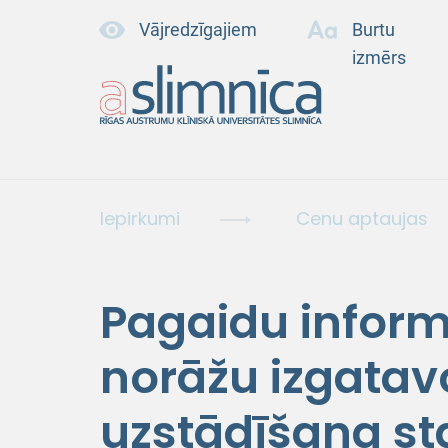
Vājredzīgajiem
Burtu
izmērs
Iepirkumi
Cenu aptaujas
Pagaidu inform
norāžu izgata
uzstādīšana st