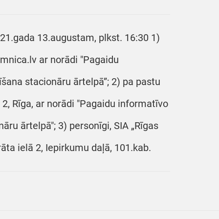
021.gada 13.augustam, plkst. 16:30 1)
imnica.lv ar norādi "Pagaidu
šana stacionāru ārtelpā”; 2) pa pastu
ā 2, Rīga, ar norādi "Pagaidu informatīvo
ru ārtelpā"; 3) personīgi, SIA „Rīgas
āta ielā 2, Iepirkumu daļā, 101.kab.