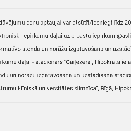
dāvājumu cenu aptaujai var atsūtīt/iesniegt līdz 2
ktroniski Iepirkumu daļai uz e-pastu iepirkumi@asl
ormatīvo stendu un norāžu izgatavošana un uzstādī
irkumu daļai - stacionārs "Gaiļezers", Hipokrāta iel
ndu un norāžu izgatavošana un uzstādīšana stacionā
trumu klīniskā universitātes slimnīca”, Rīgā, Hipokr