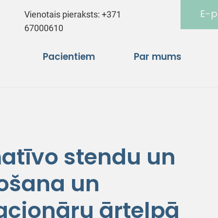
E-p
Vienotais pieraksts:
+371
67000610
Pacientiem
Par mums
atīvo stendu un
vošana un
acionāru ārtelpā