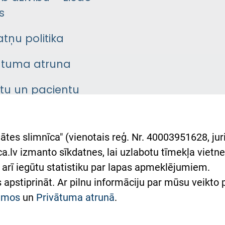
s
atņu politika
ātuma atruna
ntu un pacientu
asgrāmata
rumu slimnīcas
ātes slimnīca" (vienotais reģ. Nr. 40003951628, juri
lsts Ukrainai
.lv izmanto sīkdatnes, lai uzlabotu tīmekļa vietnes
arī iegūtu statistiku par lapas apmeklējumiem.
римка Східної лікарні
es apstiprināt. Ar pilnu informāciju par mūsu veikto
півпраця з Україною
kumos
un
Privātuma atrunā
.