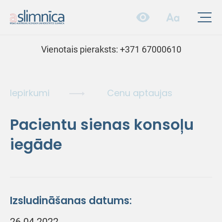
Vienotais pieraksts:
+371 67000610
Iepirkumi
Cenu aptaujas
Pacientu sienas konsoļu
iegāde
Izsludināšanas datums:
26.04.2022