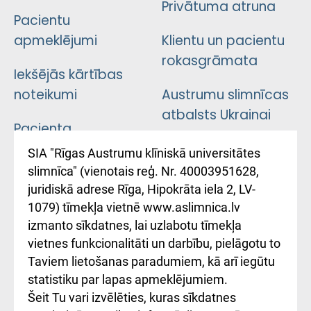
Privātuma atruna
Pacientu
apmeklējumi
Klientu un pacientu
rokasgrāmata
Iekšējās kārtības
noteikumi
Austrumu slimnīcas
atbalsts Ukrainai
Pacienta
atsauksmju/sūdzību
Підтримка Східної
SIA "Rīgas Austrumu klīniskā universitātes
iesniegšanas
лікарні та співпраця з
slimnīca" (vienotais reģ. Nr. 40003951628,
kārtība
Україною
juridiskā adrese Rīga, Hipokrāta iela 2, LV-
1079) tīmekļa vietnē www.aslimnica.lv
Kā pie mums nokļūt
izmanto sīkdatnes, lai uzlabotu tīmekļa
vietnes funkcionalitāti un darbību, pielāgotu to
Rēķinu apmaksas
Taviem lietošanas paradumiem, kā arī iegūtu
ceļvedis
statistiku par lapas apmeklējumiem.
Šeit Tu vari izvēlēties, kuras sīkdatnes