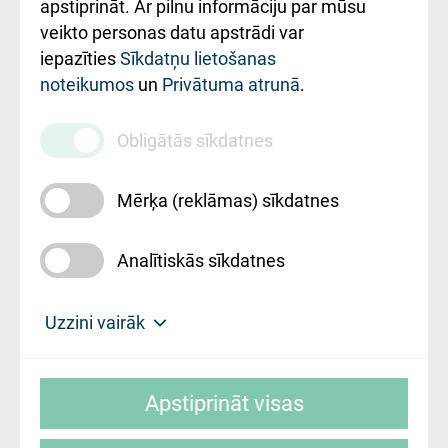
Rekvizīti un
apstiprināt. Ar pilnu informāciju par mūsu
ārstniecības
veikto personas datu apstrādi var
iestādes kods
iepazīties
Sīkdatņu lietošanas
noteikumos
un
Privātuma atrunā
.
010000234
Maksas
Obligātās sīkdatnes
pakalpojumu
cenrādis
Mērķa (reklāmas) sīkdatnes
Analītiskās sīkdatnes
Uz sākumu
Uzzini vairāk
Rīgas Austrumu klīniskā universitātes
© SIA "Rīgas Austrumu klīniskā universitātes
slimnīca, turpmāk – Pārzinis, sīkdatņu
Apstiprināt visas
slimnīca"
izmantošanas politikas mērķis ir sniegt