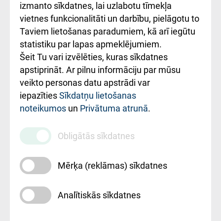
Kā pie mums nokļūt
izmanto sīkdatnes, lai uzlabotu tīmekļa
vietnes funkcionalitāti un darbību, pielāgotu to
Rēķinu apmaksas
Taviem lietošanas paradumiem, kā arī iegūtu
ceļvedis
statistiku par lapas apmeklējumiem.
Šeit Tu vari izvēlēties, kuras sīkdatnes
Rekvizīti un
apstiprināt. Ar pilnu informāciju par mūsu
ārstniecības
veikto personas datu apstrādi var
iestādes kods
iepazīties
Sīkdatņu lietošanas
noteikumos
un
Privātuma atrunā
.
010000234
Maksas
Obligātās sīkdatnes
pakalpojumu
cenrādis
Mērķa (reklāmas) sīkdatnes
Analītiskās sīkdatnes
Uz sākumu