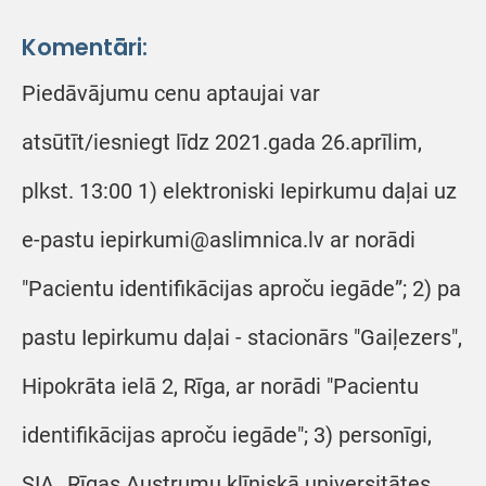
Komentāri:
Piedāvājumu cenu aptaujai var
atsūtīt/iesniegt līdz 2021.gada 26.aprīlim,
plkst. 13:00 1) elektroniski Iepirkumu daļai uz
e-pastu iepirkumi@aslimnica.lv ar norādi
"Pacientu identifikācijas aproču iegāde”; 2) pa
pastu Iepirkumu daļai - stacionārs "Gaiļezers",
Hipokrāta ielā 2, Rīga, ar norādi "Pacientu
identifikācijas aproču iegāde"; 3) personīgi,
SIA „Rīgas Austrumu klīniskā universitātes