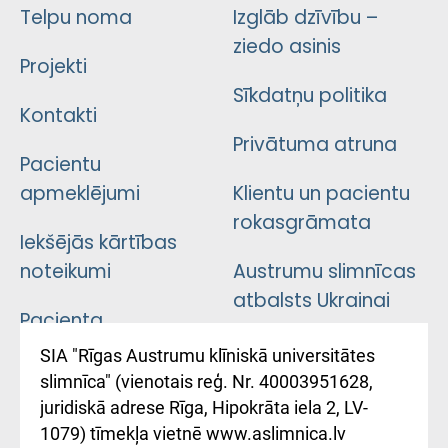
Telpu noma
Izglāb dzīvību –
ziedo asinis
Projekti
Sīkdatņu politika
Kontakti
Privātuma atruna
Pacientu
apmeklējumi
Klientu un pacientu
rokasgrāmata
Iekšējās kārtības
noteikumi
Austrumu slimnīcas
atbalsts Ukrainai
Pacienta
atsauksmju/sūdzību
Підтримка Східної
SIA "Rīgas Austrumu klīniskā universitātes
iesniegšanas
лікарні та співпраця з
slimnīca" (vienotais reģ. Nr. 40003951628,
kārtība
Україною
juridiskā adrese Rīga, Hipokrāta iela 2, LV-
1079) tīmekļa vietnē www.aslimnica.lv