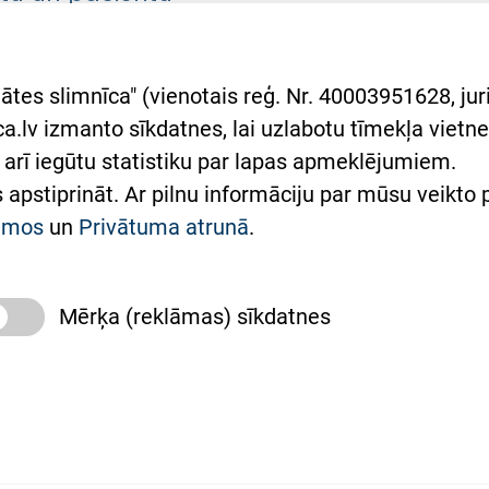
asgrāmata
rumu slimnīcas
ātes slimnīca" (vienotais reģ. Nr. 40003951628, juri
lsts Ukrainai
.lv izmanto sīkdatnes, lai uzlabotu tīmekļa vietnes
arī iegūtu statistiku par lapas apmeklējumiem.
римка Східної лікарні
es apstiprināt. Ar pilnu informāciju par mūsu veikto
півпраця з Україною
kumos
un
Privātuma atrunā
.
Mērķa (reklāmas) sīkdatnes