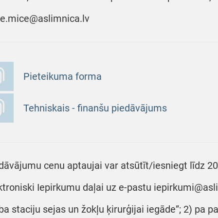
e.mice@aslimnica.lv
Pieteikuma forma
Tehniskais - finanšu piedāvājums
dāvājumu cenu aptaujai var atsūtīt/iesniegt līdz 2
ktroniski Iepirkumu daļai uz e-pastu iepirkumi@asli
ba staciju sejas un žokļu ķirurģijai iegāde”; 2) pa p