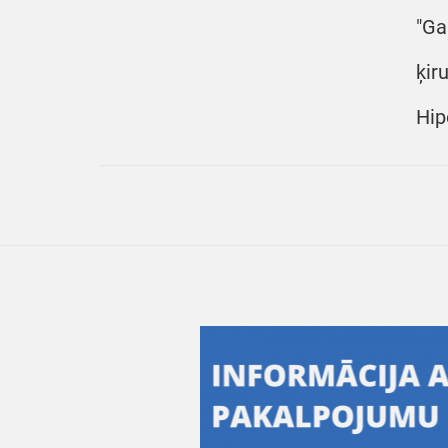
"Ga
ķir
Hip