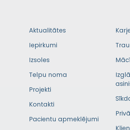
Aktualitātes
Karj
Iepirkumi
Trau
Izsoles
Mācī
Telpu noma
Izgl
asini
Projekti
Sīkd
Kontakti
Priv
Pacientu apmeklējumi
Klie