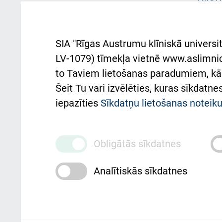
Iekšējās kārtības
rok
noteikumi
Aust
SIA "Rīgas Austrumu klīniskā universit
Pacienta
atba
LV-1079) tīmekļa vietnē www.aslimnica
atsauksmju/sūdzību
to Taviem lietošanas paradumiem, kā 
iesniegšanas kārtība
Підт
Šeit Tu vari izvēlēties, kuras sīkdatn
та с
Kā pie mums nokļūt
iepazīties
Sīkdatņu lietošanas notei
Rēķinu apmaksas
ceļvedis
Obligātās sīkdatnes
Rekvizīti un ārstniecības
Analītiskās sīkdatnes
iestādes kods 010000234
Maksas pakalpojumu