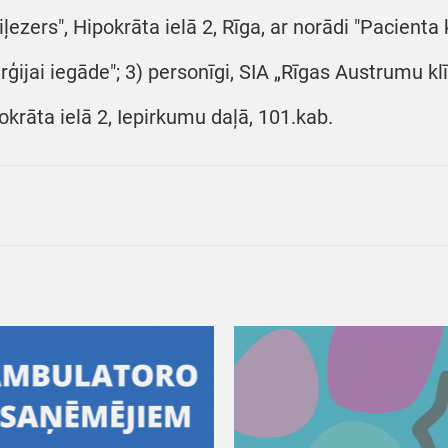
iļezers", Hipokrāta ielā 2, Rīga, ar norādi "Pacienta
urģijai iegāde"; 3) personīgi, SIA „Rīgas Austrumu kl
okrāta ielā 2, Iepirkumu daļā, 101.kab.