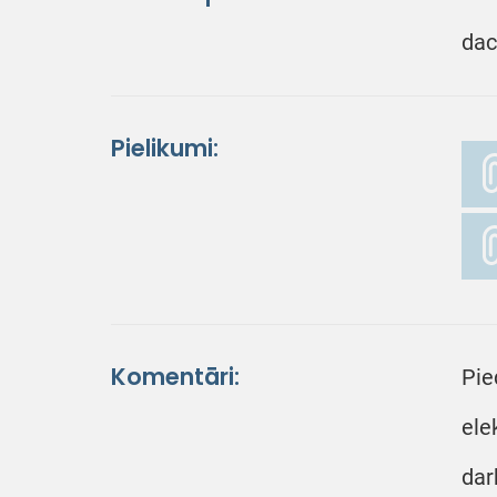
dac
Pielikumi:
Komentāri:
Pie
ele
dar