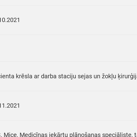
10.2021
ienta krēsla ar darba staciju sejas un žokļu ķirurģi
11.2021
S. Mice, Medicīnas iekārtu plānošanas speciāliste, t