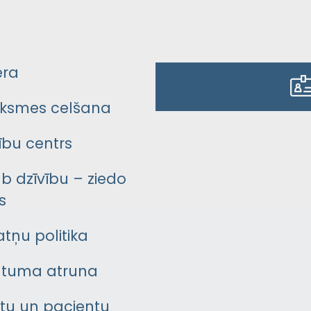
era
ksmes celšana
bu centrs
āb dzīvību – ziedo
s
atņu politika
ātuma atruna
ntu un pacientu