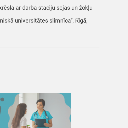
 krēsla ar darba staciju sejas un žokļu
īniskā universitātes slimnīca”, Rīgā,