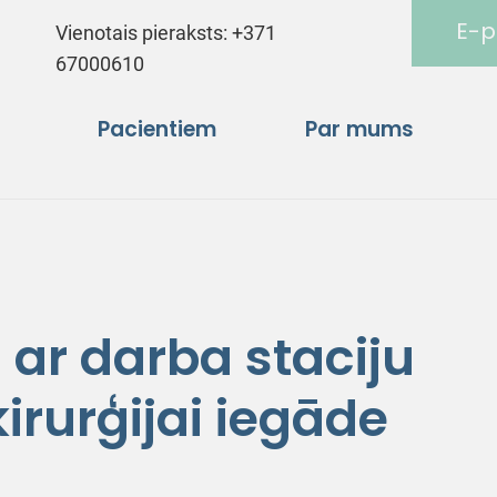
E-p
Vienotais pieraksts:
+371
67000610
Pacientiem
Par mums
 ar darba staciju
ķirurģijai iegāde