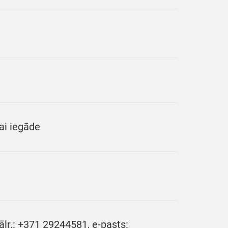
jai iegāde
ālr.: +371 29244581, e-pasts: