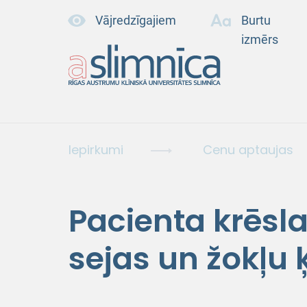
Vājredzīgajiem
Burtu
izmērs
Iepirkumi
Cenu aptaujas
Pacienta krēsla
sejas un žokļu 