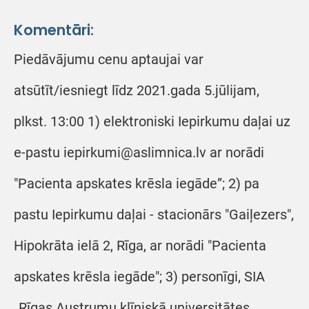
Komentāri:
Piedāvājumu cenu aptaujai var
atsūtīt/iesniegt līdz 2021.gada 5.jūlijam,
plkst. 13:00 1) elektroniski Iepirkumu daļai uz
e-pastu iepirkumi@aslimnica.lv ar norādi
"Pacienta apskates krēsla iegāde”; 2) pa
pastu Iepirkumu daļai - stacionārs "Gaiļezers",
Hipokrāta ielā 2, Rīga, ar norādi "Pacienta
apskates krēsla iegāde"; 3) personīgi, SIA
„Rīgas Austrumu klīniskā universitātes