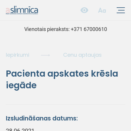
Vienotais pieraksts:
+371 67000610
Iepirkumi
Cenu aptaujas
Pacienta apskates krēsla
iegāde
Izsludināšanas datums:
28.06.2021