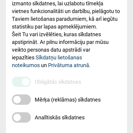
Kā pie mums nokļūt
izmanto sīkdatnes, lai uzlabotu tīmekļa
vietnes funkcionalitāti un darbību, pielāgotu to
Rēķinu apmaksas
Taviem lietošanas paradumiem, kā arī iegūtu
ceļvedis
statistiku par lapas apmeklējumiem.
Šeit Tu vari izvēlēties, kuras sīkdatnes
Rekvizīti un
apstiprināt. Ar pilnu informāciju par mūsu
ārstniecības
veikto personas datu apstrādi var
iestādes kods
iepazīties
Sīkdatņu lietošanas
noteikumos
un
Privātuma atrunā
.
010000234
Maksas
Obligātās sīkdatnes
pakalpojumu
cenrādis
Mērķa (reklāmas) sīkdatnes
Analītiskās sīkdatnes
Uz sākumu