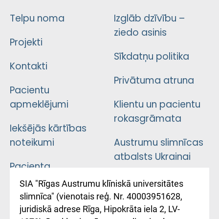
Telpu noma
Izglāb dzīvību –
ziedo asinis
Projekti
Sīkdatņu politika
Kontakti
Privātuma atruna
Pacientu
apmeklējumi
Klientu un pacientu
rokasgrāmata
Iekšējās kārtības
noteikumi
Austrumu slimnīcas
atbalsts Ukrainai
Pacienta
atsauksmju/sūdzību
Підтримка Східної
SIA "Rīgas Austrumu klīniskā universitātes
iesniegšanas
лікарні та співпраця з
slimnīca" (vienotais reģ. Nr. 40003951628,
kārtība
Україною
juridiskā adrese Rīga, Hipokrāta iela 2, LV-