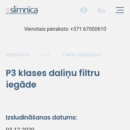
Vienotais pieraksts:
+371 67000610
Iepirkumi
Cenu aptaujas
P3 klases daliņu filtru
iegāde
Izsludināšanas datums:
03.12.2020