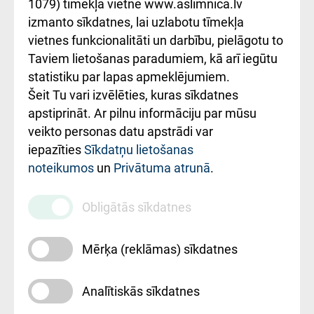
1079) tīmekļa vietnē www.aslimnica.lv
Kā pie mums nokļūt
izmanto sīkdatnes, lai uzlabotu tīmekļa
vietnes funkcionalitāti un darbību, pielāgotu to
Rēķinu apmaksas
Taviem lietošanas paradumiem, kā arī iegūtu
ceļvedis
statistiku par lapas apmeklējumiem.
Šeit Tu vari izvēlēties, kuras sīkdatnes
Rekvizīti un
apstiprināt. Ar pilnu informāciju par mūsu
ārstniecības
veikto personas datu apstrādi var
iestādes kods
iepazīties
Sīkdatņu lietošanas
noteikumos
un
Privātuma atrunā
.
010000234
Maksas
Obligātās sīkdatnes
pakalpojumu
cenrādis
Mērķa (reklāmas) sīkdatnes
Analītiskās sīkdatnes
Uz sākumu