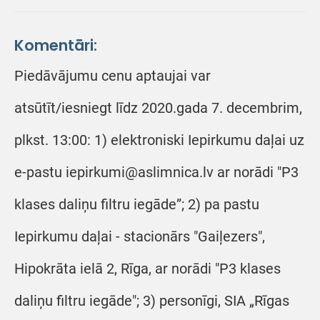
Komentāri:
Piedāvājumu cenu aptaujai var
atsūtīt/iesniegt līdz 2020.gada 7. decembrim,
plkst. 13:00: 1) elektroniski Iepirkumu daļai uz
e-pastu iepirkumi@aslimnica.lv ar norādi "P3
klases daliņu filtru iegāde”; 2) pa pastu
Iepirkumu daļai - stacionārs "Gaiļezers",
Hipokrāta ielā 2, Rīga, ar norādi "P3 klases
daliņu filtru iegāde"; 3) personīgi, SIA „Rīgas