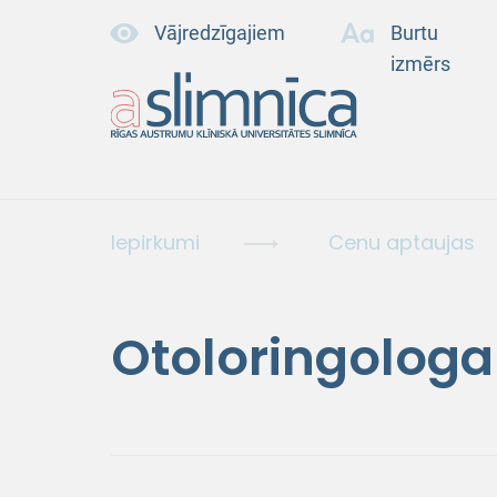
Vājredzīgajiem
Burtu
izmērs
Iepirkumi
Cenu aptaujas
Otoloringologa