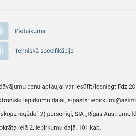
Pieteikums
Tehniskā specifikācija
dāvājumu cenu aptaujai var iesūtīt/iesniegt līdz 2
ktroniski Iepirkumu daļai, e-pasts: iepirkumi@aslim
eskopa iegāde” 2) personīgi, SIA „Rīgas Austrumu klī
okrāta ielā 2, Iepirkumu daļā, 101.kab.