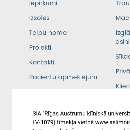
Iepirkumi
Trau
Izsoles
Mācī
Telpu noma
Izgl
asini
Projekti
Sīkd
Kontakti
Priv
Pacientu apmeklējumi
Klie
Iekšējās kārtības
rok
noteikumi
Aust
SIA "Rīgas Austrumu klīniskā universit
Pacienta
atba
LV-1079) tīmekļa vietnē www.aslimnica
atsauksmju/sūdzību