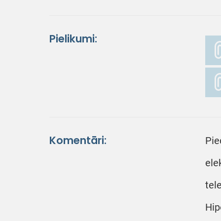
Pielikumi:
Komentāri:
Pie
ele
tel
Hip