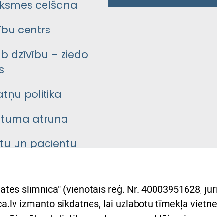
ksmes celšana
bu centrs
āb dzīvību – ziedo
s
atņu politika
ātuma atruna
ntu un pacientu
asgrāmata
rumu slimnīcas
ātes slimnīca" (vienotais reģ. Nr. 40003951628, juri
lsts Ukrainai
.lv izmanto sīkdatnes, lai uzlabotu tīmekļa vietnes