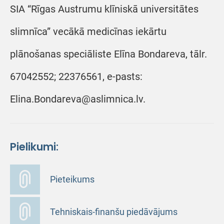
SIA “Rīgas Austrumu klīniskā universitātes
slimnīca” vecākā medicīnas iekārtu
plānošanas speciāliste Elīna Bondareva, tālr.
67042552; 22376561, e-pasts:
Elina.Bondareva@aslimnica.lv.
Pielikumi:
Pieteikums
Tehniskais-finanšu piedāvājums