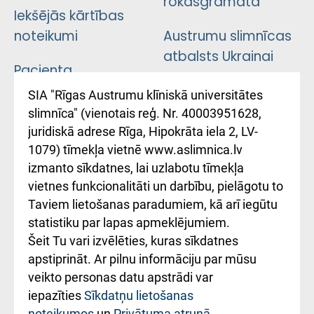
rokasgrāmata
Iekšējās kārtības
noteikumi
Austrumu slimnīcas
atbalsts Ukrainai
Pacienta
atsauksmju/sūdzību
Підтримка Східної
SIA "Rīgas Austrumu klīniskā universitātes
iesniegšanas
лікарні та співпраця з
slimnīca" (vienotais reģ. Nr. 40003951628,
kārtība
Україною
juridiskā adrese Rīga, Hipokrāta iela 2, LV-
1079) tīmekļa vietnē www.aslimnica.lv
Kā pie mums nokļūt
izmanto sīkdatnes, lai uzlabotu tīmekļa
vietnes funkcionalitāti un darbību, pielāgotu to
Rēķinu apmaksas
Taviem lietošanas paradumiem, kā arī iegūtu
ceļvedis
statistiku par lapas apmeklējumiem.
Šeit Tu vari izvēlēties, kuras sīkdatnes
Rekvizīti un
apstiprināt. Ar pilnu informāciju par mūsu
ārstniecības
veikto personas datu apstrādi var
iestādes kods
iepazīties
Sīkdatņu lietošanas
noteikumos
un
Privātuma atrunā
.