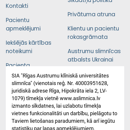
Sīkdatņu politika
Kontakti
Privātuma atruna
Pacientu
apmeklējumi
Klientu un pacientu
rokasgrāmata
Iekšējās kārtības
noteikumi
Austrumu slimnīcas
atbalsts Ukrainai
Pacienta
atsauksmju/sūdzību
Підтримка Східної
SIA "Rīgas Austrumu klīniskā universitātes
iesniegšanas
лікарні та співпраця з
slimnīca" (vienotais reģ. Nr. 40003951628,
kārtība
Україною
juridiskā adrese Rīga, Hipokrāta iela 2, LV-
1079) tīmekļa vietnē www.aslimnica.lv
Kā pie mums nokļūt
izmanto sīkdatnes, lai uzlabotu tīmekļa
vietnes funkcionalitāti un darbību, pielāgotu to
Rēķinu apmaksas
Taviem lietošanas paradumiem, kā arī iegūtu
ceļvedis
statistiku par lapas apmeklējumiem.