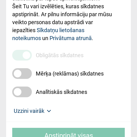
Šeit Tu vari izvēlēties, kuras sīkdatnes
Rekvizīti un
apstiprināt. Ar pilnu informāciju par mūsu
ārstniecības
veikto personas datu apstrādi var
iestādes kods
iepazīties
Sīkdatņu lietošanas
noteikumos
un
Privātuma atrunā
.
010000234
Maksas
Obligātās sīkdatnes
pakalpojumu
cenrādis
Mērķa (reklāmas) sīkdatnes
Analītiskās sīkdatnes
Uz sākumu
Uzzini vairāk
Rīgas Austrumu klīniskā universitātes
© SIA "Rīgas Austrumu klīniskā universitātes
slimnīca, turpmāk – Pārzinis, sīkdatņu
Apstiprināt visas