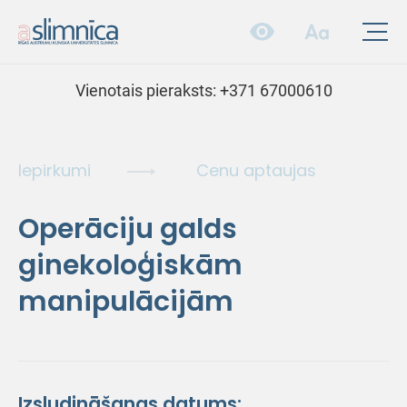
Vienotais pieraksts:
+371 67000610
Iepirkumi
Cenu aptaujas
Operāciju galds
ginekoloģiskām
manipulācijām
Izsludināšanas datums: