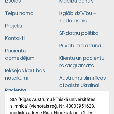
Izsoles
Mācību centrs
Telpu noma
Izglāb dzīvību –
ziedo asinis
Projekti
Sīkdatņu politika
Kontakti
Privātuma atruna
Pacientu
apmeklējumi
Klientu un pacientu
rokasgrāmata
Iekšējās kārtības
noteikumi
Austrumu slimnīcas
atbalsts Ukrainai
Pacienta
atsauksmju/sūdzību
Підтримка Східної
SIA "Rīgas Austrumu klīniskā universitātes
iesniegšanas
лікарні та співпраця з
slimnīca" (vienotais reģ. Nr. 40003951628,
kārtība
Україною
juridiskā adrese Rīga, Hipokrāta iela 2, LV-