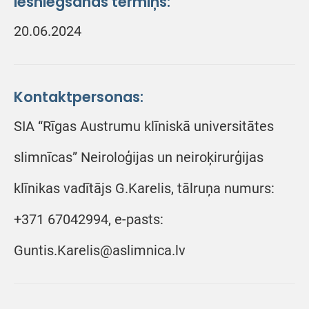
Iesniegšanas termiņš:
20.06.2024
Kontaktpersonas:
SIA “Rīgas Austrumu klīniskā universitātes
slimnīcas” Neiroloģijas un neiroķirurģijas
klīnikas vadītājs G.Karelis, tālruņa numurs:
+371 67042994, e-pasts:
Guntis.Karelis@aslimnica.lv