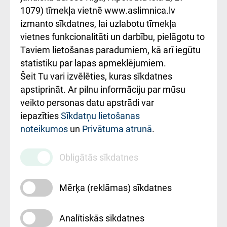
1079) tīmekļa vietnē www.aslimnica.lv
Kā pie mums nokļūt
izmanto sīkdatnes, lai uzlabotu tīmekļa
vietnes funkcionalitāti un darbību, pielāgotu to
Rēķinu apmaksas
Taviem lietošanas paradumiem, kā arī iegūtu
ceļvedis
statistiku par lapas apmeklējumiem.
Šeit Tu vari izvēlēties, kuras sīkdatnes
Rekvizīti un
apstiprināt. Ar pilnu informāciju par mūsu
ārstniecības
veikto personas datu apstrādi var
iestādes kods
iepazīties
Sīkdatņu lietošanas
noteikumos
un
Privātuma atrunā
.
010000234
Maksas
Obligātās sīkdatnes
pakalpojumu
cenrādis
Mērķa (reklāmas) sīkdatnes
Analītiskās sīkdatnes