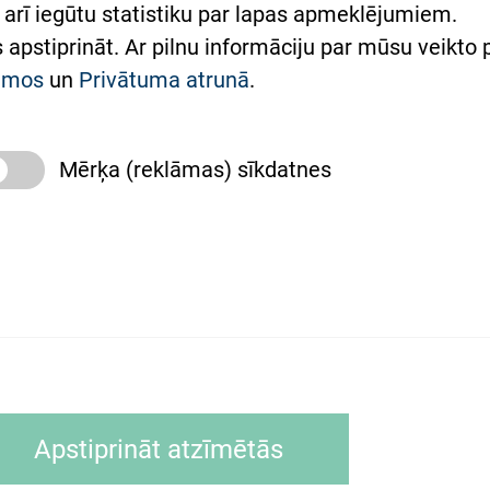
arī iegūtu statistiku par lapas apmeklējumiem.
римка Східної лікарні
es apstiprināt. Ar pilnu informāciju par mūsu veikto
півпраця з Україною
kumos
un
Privātuma atrunā
.
Mērķa (reklāmas) sīkdatnes
slimnīca, turpmāk – Pārzinis, sīkdatņu izmantošanas
 sīkdatņu izmantošanas nosacījumiem.
as tīmekļa pārlūkprogramma (piemēram, Internet, Ex
Apstiprināt atzīmētās
ālrunī, planšetē) brīdī, kad lietotājs apmeklē tīmekļa