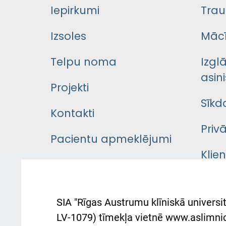
Iepirkumi
Trau
Izsoles
Mācī
Telpu noma
Izgl
asini
Projekti
Sīkd
Kontakti
Priv
Pacientu apmeklējumi
Klie
Iekšējās kārtības
rok
noteikumi
Aust
SIA "Rīgas Austrumu klīniskā universit
Pacienta
atba
LV-1079) tīmekļa vietnē www.aslimnica
atsauksmju/sūdzību