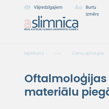
Vājredzīgajiem
Burtu
izmērs
Iepirkumi
Cenu aptaujas
Oftalmoloģijas
materiālu pieg