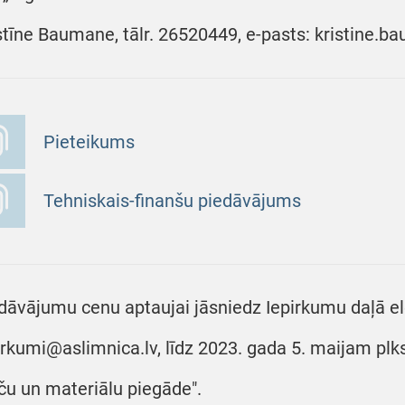
stīne Baumane, tālr. 26520449, e-pasts: kristine.
Pieteikums
Tehniskais-finanšu piedāvājums
dāvājumu cenu aptaujai jāsniedz Iepirkumu daļā ele
irkumi@aslimnica.lv, līdz 2023. gada 5. maijam plks
ču un materiālu piegāde".