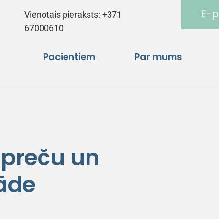
E-p
Vienotais pieraksts:
+371
67000610
Pacientiem
Par mums
 preču un
āde