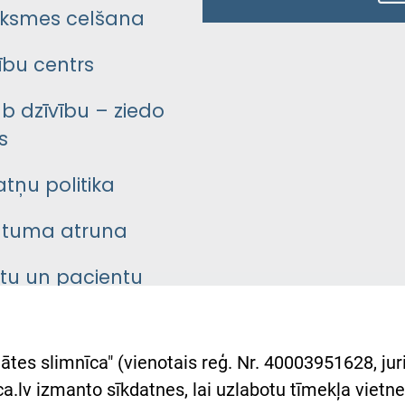
ksmes celšana
bu centrs
āb dzīvību – ziedo
s
atņu politika
ātuma atruna
ntu un pacientu
asgrāmata
rumu slimnīcas
ātes slimnīca" (vienotais reģ. Nr. 40003951628, juri
lsts Ukrainai
.lv izmanto sīkdatnes, lai uzlabotu tīmekļa vietnes