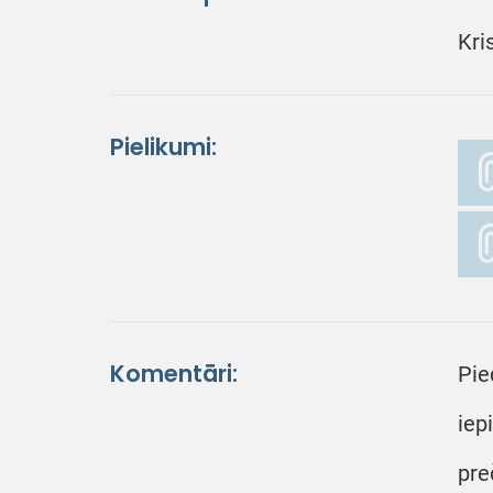
Kri
Pielikumi:
Komentāri:
Pie
iep
pre