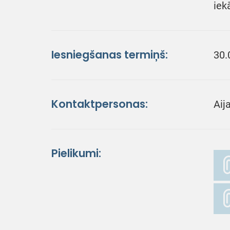
iek
Iesniegšanas termiņš:
30.
Kontaktpersonas:
Aij
Pielikumi: