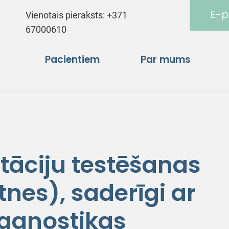
E-p
Vienotais pieraksts:
+371
67000610
Pacientiem
Par mums
āciju testēšanas
tnes), saderīgi ar
agnostikas