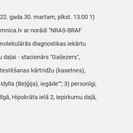
22. gada 30. martam, plkst. 13:00 1)
limnica.lv ar norādi "NRAS-BRAF
 molekulārās diagnostikas iekārtu
u daļai - stacionārs "Gaiļezers",
 testēšanas kārtridžu (kasetnes),
ylla (Beļģija), iegāde""; 3) personīgi,
īgā, Hipokrāta ielā 2, Iepirkumu daļā,