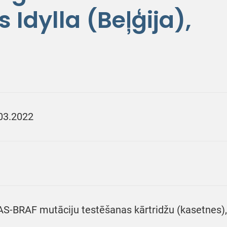
s Idylla (Beļģija),
03.2022
S-BRAF mutāciju testēšanas kārtridžu (kasetnes), 