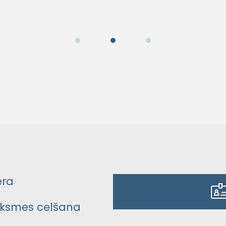
era
ksmes celšana