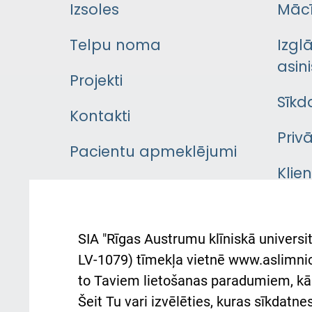
Izsoles
Mācī
Telpu noma
Izgl
asini
Projekti
Sīkd
Kontakti
Priv
Pacientu apmeklējumi
Klie
Iekšējās kārtības
rok
noteikumi
Aust
SIA "Rīgas Austrumu klīniskā universit
Pacienta
atba
LV-1079) tīmekļa vietnē www.aslimnica
atsauksmju/sūdzību
to Taviem lietošanas paradumiem, kā 
iesniegšanas kārtība
Підт
Šeit Tu vari izvēlēties, kuras sīkdatn
та с