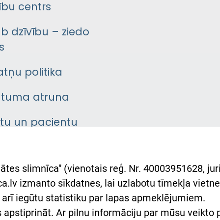
bu centrs
āb dzīvību – ziedo
s
atņu politika
ātuma atruna
ntu un pacientu
asgrāmata
rumu slimnīcas
ātes slimnīca" (vienotais reģ. Nr. 40003951628, juri
lsts Ukrainai
.lv izmanto sīkdatnes, lai uzlabotu tīmekļa vietnes
arī iegūtu statistiku par lapas apmeklējumiem.
римка Східної лікарні
es apstiprināt. Ar pilnu informāciju par mūsu veikto
півпраця з Україною