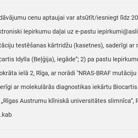
dāvājumu cenu aptaujai var atsūtīt/iesniegt līdz 20
ktroniski Iepirkumu daļai uz e-pastu iepirkumi@as
āciju testēšanas kārtridžu (kasetnes), saderīgi ar
cartis Idylla (Beļģija), iegāde”; 2) pa pastu Iepirkum
okrāta ielā 2, Rīga, ar norādi "NRAS-BRAF mutāciju
erīgi ar molekulārās diagnostikas iekārtu Biocartis Id
 „Rīgas Austrumu klīniskā universitātes slimnīca”, R
.kab