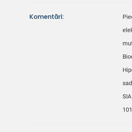
Komentāri:
Pie
ele
mut
Bio
Hip
sad
SIA
101