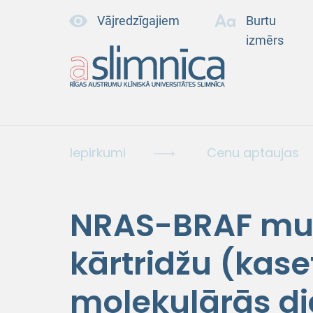
Vājredzīgajiem
Burtu
izmērs
Iepirkumi
Cenu aptaujas
NRAS-BRAF mut
kārtridžu (kase
molekulārās di