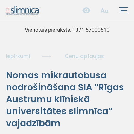
Vienotais pieraksts:
+371 67000610
Iepirkumi
Cenu aptaujas
Nomas mikrautobusa
nodrošināšana SIA “Rīgas
Austrumu klīniskā
universitātes slimnīca”
vajadzībām