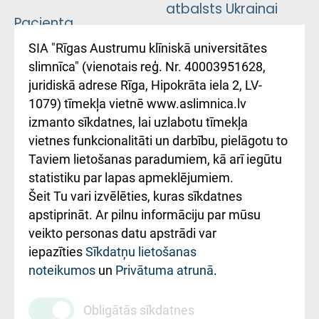
atbalsts Ukrainai
Pacienta
atsauksmju/sūdzību
Підтримка Східної
SIA "Rīgas Austrumu klīniskā universitātes
iesniegšanas
лікарні та співпраця з
slimnīca" (vienotais reģ. Nr. 40003951628,
kārtība
Україною
juridiskā adrese Rīga, Hipokrāta iela 2, LV-
1079) tīmekļa vietnē www.aslimnica.lv
Kā pie mums nokļūt
izmanto sīkdatnes, lai uzlabotu tīmekļa
vietnes funkcionalitāti un darbību, pielāgotu to
Rēķinu apmaksas
Taviem lietošanas paradumiem, kā arī iegūtu
ceļvedis
statistiku par lapas apmeklējumiem.
Šeit Tu vari izvēlēties, kuras sīkdatnes
Rekvizīti un
apstiprināt. Ar pilnu informāciju par mūsu
ārstniecības
veikto personas datu apstrādi var
iestādes kods
iepazīties
Sīkdatņu lietošanas
noteikumos
un
Privātuma atrunā
.
010000234
Maksas
Obligātās sīkdatnes