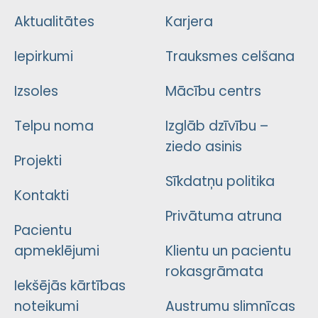
Aktualitātes
Karjera
Iepirkumi
Trauksmes celšana
Izsoles
Mācību centrs
Telpu noma
Izglāb dzīvību –
ziedo asinis
Projekti
Sīkdatņu politika
Kontakti
Privātuma atruna
Pacientu
apmeklējumi
Klientu un pacientu
rokasgrāmata
Iekšējās kārtības
noteikumi
Austrumu slimnīcas