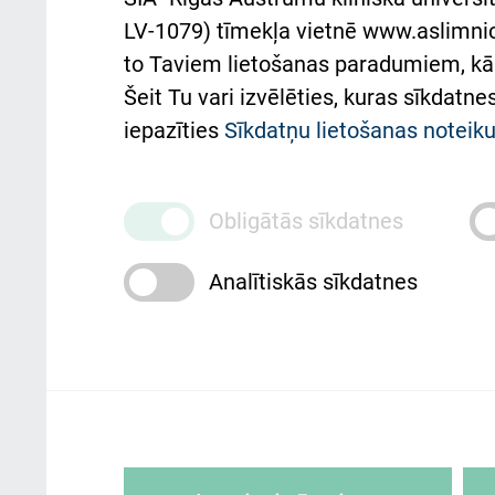
Pacienta
atba
LV-1079) tīmekļa vietnē www.aslimnica
atsauksmju/sūdzību
to Taviem lietošanas paradumiem, kā 
iesniegšanas kārtība
Підт
Šeit Tu vari izvēlēties, kuras sīkdatn
та с
Kā pie mums nokļūt
iepazīties
Sīkdatņu lietošanas notei
Rēķinu apmaksas
ceļvedis
Obligātās sīkdatnes
Rekvizīti un ārstniecības
Analītiskās sīkdatnes
iestādes kods 010000234
Maksas pakalpojumu
cenrādis
Rīgas Austrumu klīniskā universitātes 
personai/klientam – informāciju par