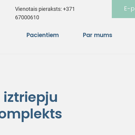
E-p
Vienotais pieraksts:
+371
67000610
Pacientiem
Par mums
iztriepju
omplekts