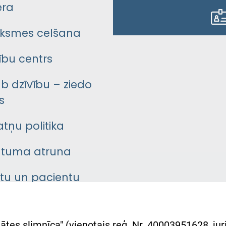
era
ksmes celšana
bu centrs
āb dzīvību – ziedo
s
atņu politika
ātuma atruna
ntu un pacientu
asgrāmata
rumu slimnīcas
ātes slimnīca" (vienotais reģ. Nr. 40003951628, juri