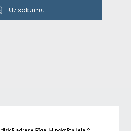
Uz sākumu
diskā adrese Rīga, Hipokrāta iela 2,