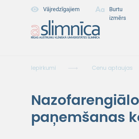
Vājredzīgajiem
Burtu
izmērs
Iepirkumi
Cenu aptaujas
Nazofarengiālo 
paņemšanas k