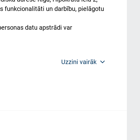
 funkcionalitāti un darbību, pielāgotu
 personas datu apstrādi var
Uzzini vairāk
 politikas mērķis ir sniegt fiziskajai