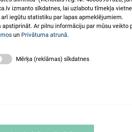
lsts Ukrainai
.lv izmanto sīkdatnes, lai uzlabotu tīmekļa vietnes
arī iegūtu statistiku par lapas apmeklējumiem.
римка Східної лікарні
es apstiprināt. Ar pilnu informāciju par mūsu veikto
півпраця з Україною
kumos
un
Privātuma atrunā
.
Mērķa (reklāmas) sīkdatnes
slimnīca, turpmāk – Pārzinis, sīkdatņu izmantošanas
 sīkdatņu izmantošanas nosacījumiem.