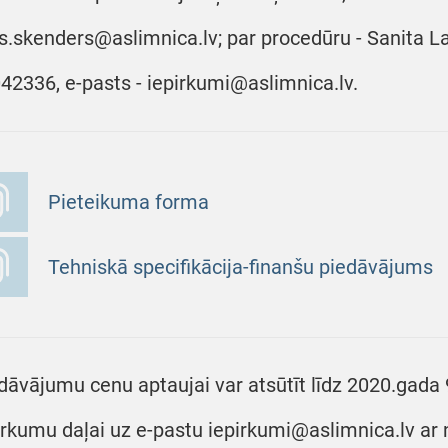
ts.skenders@aslimnica.lv; par procedūru - Sanita Lau
42336, e-pasts - iepirkumi@aslimnica.lv.
Pieteikuma forma
Tehniskā specifikācija-finanšu piedāvājums
dāvājumu cenu aptaujai var atsūtīt līdz 2020.gada 9.
irkumu daļai uz e-pastu iepirkumi@aslimnica.lv ar n