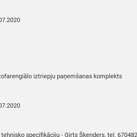
07.2020
ofarengiālo iztriepju paņemšanas komplekts
07.2020
 tehnisko specifikāciju - Ģirts Šķenders, tel. 67048