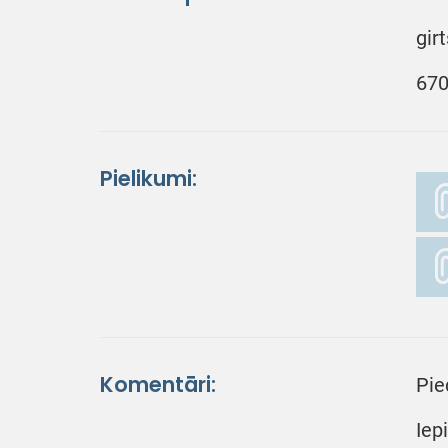
gir
670
Pielikumi:
Komentāri:
Pie
Iep