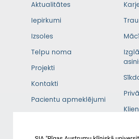
Aktualitātes
Karj
Iepirkumi
Trau
Izsoles
Mācī
Telpu noma
Izgl
asini
Projekti
Sīkd
Kontakti
Priv
Pacientu apmeklējumi
Klie
Iekšējās kārtības
rok
noteikumi
Aust
SIA "Rīgas Austrumu klīniskā universit