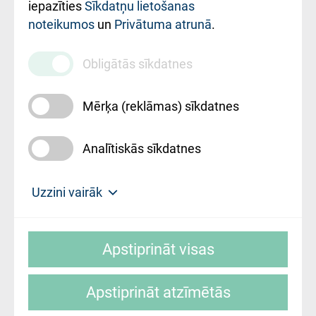
iestādes kods
iepazīties
Sīkdatņu lietošanas
noteikumos
un
Privātuma atrunā
.
010000234
Maksas
Obligātās sīkdatnes
pakalpojumu
cenrādis
Mērķa (reklāmas) sīkdatnes
Analītiskās sīkdatnes
Uz sākumu
Uzzini vairāk
Rīgas Austrumu klīniskā universitātes
© SIA "Rīgas Austrumu klīniskā universitātes
slimnīca, turpmāk – Pārzinis, sīkdatņu
Apstiprināt visas
slimnīca"
izmantošanas politikas mērķis ir sniegt
fiziskajai personai/klientam – informāciju par
Apstiprināt atzīmētās
sīkdatņu izmantošanas nosacījumiem.
Mājas lapas izstrāde: