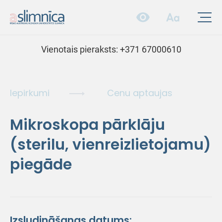
Vienotais pieraksts:
+371 67000610
Iepirkumi
Cenu aptaujas
Mikroskopa pārklāju
(sterilu, vienreizlietojamu)
piegāde
Izsludināšanas datums: