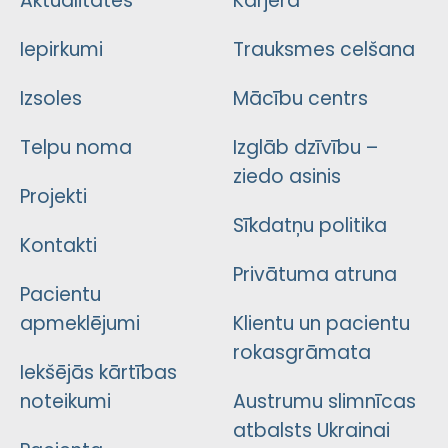
Aktualitātes
Karjera
Iepirkumi
Trauksmes celšana
Izsoles
Mācību centrs
Telpu noma
Izglāb dzīvību –
ziedo asinis
Projekti
Sīkdatņu politika
Kontakti
Privātuma atruna
Pacientu
apmeklējumi
Klientu un pacientu
rokasgrāmata
Iekšējās kārtības
noteikumi
Austrumu slimnīcas
atbalsts Ukrainai