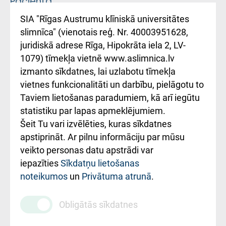
Pacienta
atsauksmju/sūdzību
Підтримка Східної
SIA "Rīgas Austrumu klīniskā universitātes
iesniegšanas
лікарні та співпраця з
slimnīca" (vienotais reģ. Nr. 40003951628,
kārtība
Україною
juridiskā adrese Rīga, Hipokrāta iela 2, LV-
1079) tīmekļa vietnē www.aslimnica.lv
Kā pie mums nokļūt
izmanto sīkdatnes, lai uzlabotu tīmekļa
vietnes funkcionalitāti un darbību, pielāgotu to
Rēķinu apmaksas
Taviem lietošanas paradumiem, kā arī iegūtu
ceļvedis
statistiku par lapas apmeklējumiem.
Šeit Tu vari izvēlēties, kuras sīkdatnes
Rekvizīti un
apstiprināt. Ar pilnu informāciju par mūsu
ārstniecības
veikto personas datu apstrādi var
iestādes kods
iepazīties
Sīkdatņu lietošanas
noteikumos
un
Privātuma atrunā
.
010000234
Maksas
Obligātās sīkdatnes
pakalpojumu