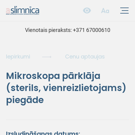
Vienotais pieraksts:
+371 67000610
Iepirkumi
Cenu aptaujas
Mikroskopa pārklāja
(sterils, vienreizlietojams)
piegāde
Izsludināšanas datums: