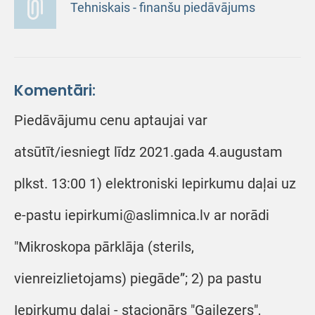
Tehniskais - finanšu piedāvājums
Komentāri:
Piedāvājumu cenu aptaujai var
atsūtīt/iesniegt līdz 2021.gada 4.augustam
plkst. 13:00 1) elektroniski Iepirkumu daļai uz
e-pastu iepirkumi@aslimnica.lv ar norādi
"Mikroskopa pārklāja (sterils,
vienreizlietojams) piegāde”; 2) pa pastu
Iepirkumu daļai - stacionārs "Gaiļezers",