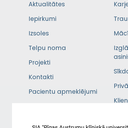
Aktualitātes
Karj
Iepirkumi
Trau
Izsoles
Mācī
Telpu noma
Izgl
asini
Projekti
Sīkd
Kontakti
Priv
Pacientu apmeklējumi
Klie
Iekšējās kārtības
rok
noteikumi
Aust
SIA "Rīgas Austrumu klīniskā universit