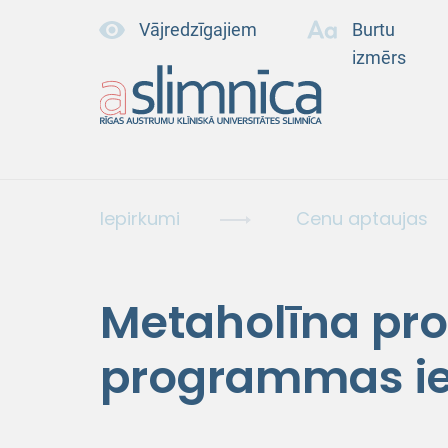
Vājredzīgajiem
Burtu
izmērs
Iepirkumi
Cenu aptaujas
Metaholīna pro
programmas i