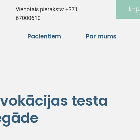
E-p
Vienotais pieraksts:
+371
67000610
Pacientiem
Par mums
vokācijas testa
egāde