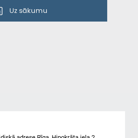
Uz sākumu
diskā adrese Rīga, Hipokrāta iela 2,