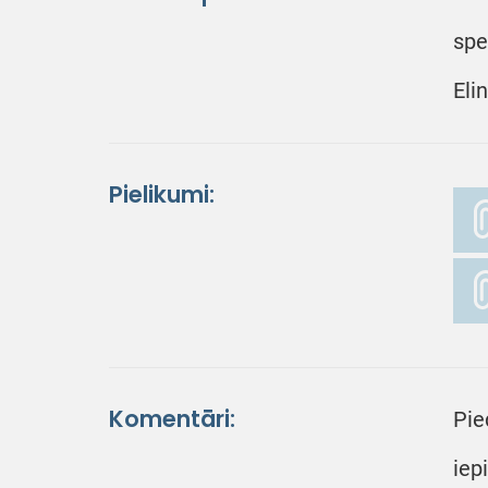
spe
Eli
Pielikumi:
Komentāri:
Pie
iep