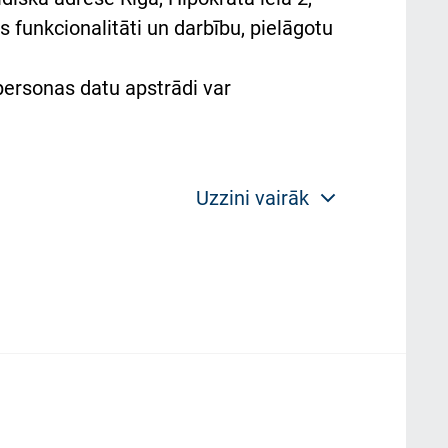
 funkcionalitāti un darbību, pielāgotu
 personas datu apstrādi var
Uzzini vairāk
 politikas mērķis ir sniegt fiziskajai