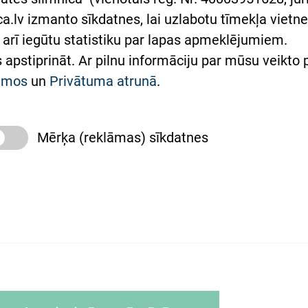
lsts Ukrainai
.lv izmanto sīkdatnes, lai uzlabotu tīmekļa vietnes
arī iegūtu statistiku par lapas apmeklējumiem.
римка Східної лікарні
es apstiprināt. Ar pilnu informāciju par mūsu veikto
півпраця з Україною
kumos
un
Privātuma atrunā
.
Mērķa (reklāmas) sīkdatnes
slimnīca, turpmāk – Pārzinis, sīkdatņu izmantošanas
 sīkdatņu izmantošanas nosacījumiem.