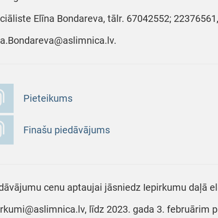
ciāliste Elīna Bondareva, tālr. 67042552; 22376561,
na.Bondareva@aslimnica.lv.
Pieteikums
Finašu piedāvājums
dāvājumu cenu aptaujai jāsniedz Iepirkumu daļā ele
irkumi@aslimnica.lv, līdz 2023. gada 3. februārim p