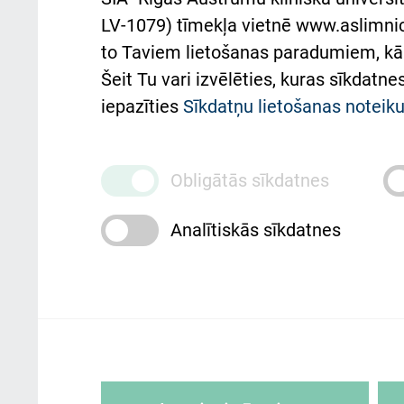
Pacienta
atba
LV-1079) tīmekļa vietnē www.aslimnica
atsauksmju/sūdzību
to Taviem lietošanas paradumiem, kā 
iesniegšanas kārtība
Підт
Šeit Tu vari izvēlēties, kuras sīkdatn
та с
Kā pie mums nokļūt
iepazīties
Sīkdatņu lietošanas notei
Rēķinu apmaksas
ceļvedis
Obligātās sīkdatnes
Rekvizīti un ārstniecības
Analītiskās sīkdatnes
iestādes kods 010000234
Maksas pakalpojumu
cenrādis
Rīgas Austrumu klīniskā universitātes 
personai/klientam – informāciju par