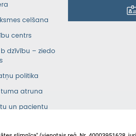
era
ksmes celšana
bu centrs
āb dzīvību – ziedo
s
atņu politika
ātuma atruna
ntu un pacientu
asgrāmata
rumu slimnīcas
ātes slimnīca" (vienotais reģ. Nr. 40003951628, juri