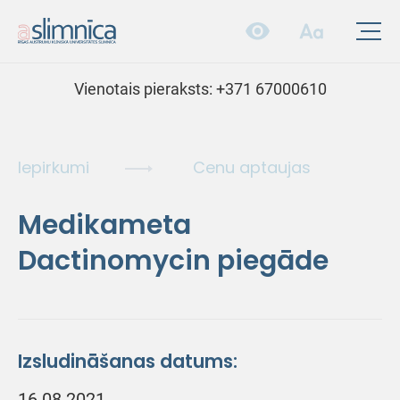
Vienotais pieraksts:
+371 67000610
Iepirkumi
Cenu aptaujas
Medikameta
Dactinomycin piegāde
Izsludināšanas datums:
16.08.2021