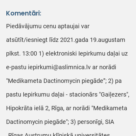
Komentāri:
Piedāvājumu cenu aptaujai var
atsūtīt/iesniegt līdz 2021.gada 19.augustam
plkst. 13:00 1) elektroniski Iepirkumu daļai uz
e-pastu iepirkumi@aslimnica.lv ar norādi
"Medikameta Dactinomycin piegāde”; 2) pa
pastu Iepirkumu daļai - stacionārs "Gaiļezers",
Hipokrāta ielā 2, Rīga, ar norādi "Medikameta
Dactinomycin piegāde"; 3) personīgi, SIA
„Rīgas Austrumu klīniskā universitātes