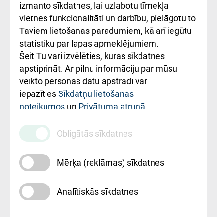
Kā pie mums nokļūt
izmanto sīkdatnes, lai uzlabotu tīmekļa
vietnes funkcionalitāti un darbību, pielāgotu to
Rēķinu apmaksas
Taviem lietošanas paradumiem, kā arī iegūtu
ceļvedis
statistiku par lapas apmeklējumiem.
Šeit Tu vari izvēlēties, kuras sīkdatnes
Rekvizīti un
apstiprināt. Ar pilnu informāciju par mūsu
ārstniecības
veikto personas datu apstrādi var
iestādes kods
iepazīties
Sīkdatņu lietošanas
noteikumos
un
Privātuma atrunā
.
010000234
Maksas
Obligātās sīkdatnes
pakalpojumu
cenrādis
Mērķa (reklāmas) sīkdatnes
Analītiskās sīkdatnes
Uz sākumu