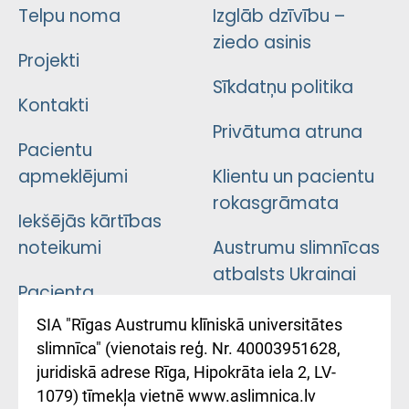
Telpu noma
Izglāb dzīvību –
ziedo asinis
Projekti
Sīkdatņu politika
Kontakti
Privātuma atruna
Pacientu
apmeklējumi
Klientu un pacientu
rokasgrāmata
Iekšējās kārtības
noteikumi
Austrumu slimnīcas
atbalsts Ukrainai
Pacienta
atsauksmju/sūdzību
Підтримка Східної
SIA "Rīgas Austrumu klīniskā universitātes
iesniegšanas
лікарні та співпраця з
slimnīca" (vienotais reģ. Nr. 40003951628,
kārtība
Україною
juridiskā adrese Rīga, Hipokrāta iela 2, LV-
1079) tīmekļa vietnē www.aslimnica.lv