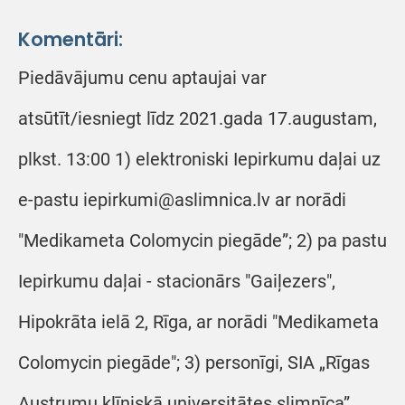
Komentāri:
Piedāvājumu cenu aptaujai var
atsūtīt/iesniegt līdz 2021.gada 17.augustam,
plkst. 13:00 1) elektroniski Iepirkumu daļai uz
e-pastu iepirkumi@aslimnica.lv ar norādi
"Medikameta Colomycin piegāde”; 2) pa pastu
Iepirkumu daļai - stacionārs "Gaiļezers",
Hipokrāta ielā 2, Rīga, ar norādi "Medikameta
Colomycin piegāde"; 3) personīgi, SIA „Rīgas
Austrumu klīniskā universitātes slimnīca”,