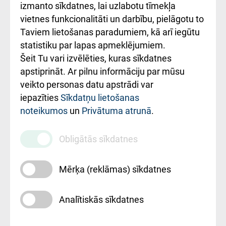
Kā pie mums nokļūt
izmanto sīkdatnes, lai uzlabotu tīmekļa
vietnes funkcionalitāti un darbību, pielāgotu to
Rēķinu apmaksas
Taviem lietošanas paradumiem, kā arī iegūtu
ceļvedis
statistiku par lapas apmeklējumiem.
Šeit Tu vari izvēlēties, kuras sīkdatnes
Rekvizīti un
apstiprināt. Ar pilnu informāciju par mūsu
ārstniecības
veikto personas datu apstrādi var
iestādes kods
iepazīties
Sīkdatņu lietošanas
noteikumos
un
Privātuma atrunā
.
010000234
Maksas
Obligātās sīkdatnes
pakalpojumu
cenrādis
Mērķa (reklāmas) sīkdatnes
Analītiskās sīkdatnes
Uz sākumu