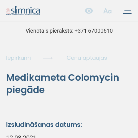
Vienotais pieraksts:
+371 67000610
Iepirkumi
Cenu aptaujas
Medikameta Colomycin
piegāde
Izsludināšanas datums:
12.08.2021