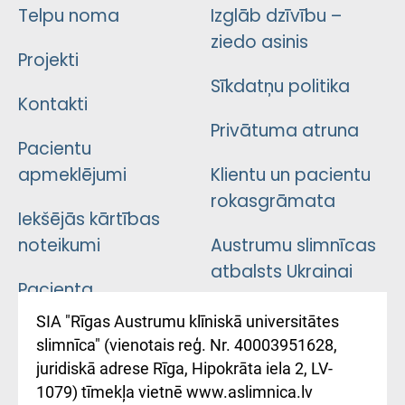
Telpu noma
Izglāb dzīvību –
ziedo asinis
Projekti
Sīkdatņu politika
Kontakti
Privātuma atruna
Pacientu
apmeklējumi
Klientu un pacientu
rokasgrāmata
Iekšējās kārtības
noteikumi
Austrumu slimnīcas
atbalsts Ukrainai
Pacienta
atsauksmju/sūdzību
Підтримка Східної
SIA "Rīgas Austrumu klīniskā universitātes
iesniegšanas
лікарні та співпраця з
slimnīca" (vienotais reģ. Nr. 40003951628,
kārtība
Україною
juridiskā adrese Rīga, Hipokrāta iela 2, LV-
1079) tīmekļa vietnē www.aslimnica.lv