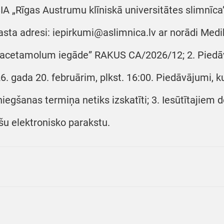
SIA „Rīgas Austrumu klīniskā universitātes slimnīca
asta adresi: iepirkumi@aslimnica.lv ar norādi Me
acetamolum iegāde” RAKUS CA/2026/12; 2. Piedāv
6. gada 20. februārim, plkst. 16:00. Piedāvājumi, ku
niegšanas termiņa netiks izskatīti; 3. Iesūtītajiem
šu elektronisko parakstu.