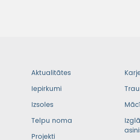
Aktualitātes
Karj
Iepirkumi
Trau
Izsoles
Mācī
Telpu noma
Izgl
asini
Projekti