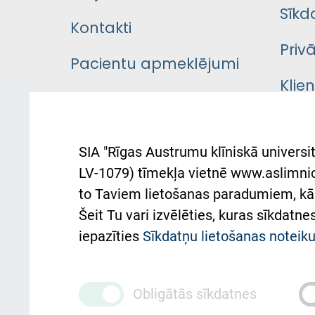
Sīkd
Kontakti
Priv
Pacientu apmeklējumi
Klie
Iekšējās kārtības
rok
noteikumi
Aust
SIA "Rīgas Austrumu klīniskā universit
Pacienta
atba
LV-1079) tīmekļa vietnē www.aslimnica
atsauksmju/sūdzību
to Taviem lietošanas paradumiem, kā 
iesniegšanas kārtība
Підт
Šeit Tu vari izvēlēties, kuras sīkdatn
та с
Kā pie mums nokļūt
iepazīties
Sīkdatņu lietošanas notei
Rēķinu apmaksas
ceļvedis
Obligātās sīkdatnes