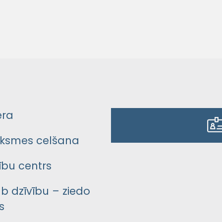
era
ksmes celšana
bu centrs
āb dzīvību – ziedo
s