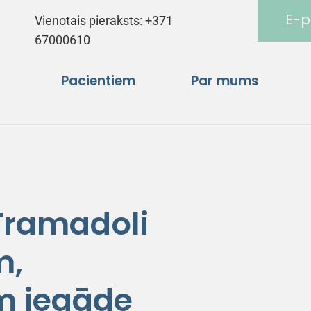
E-p
Vienotais pieraksts:
+371
67000610
Pacientiem
Par mums
ramadoli
m,
m iegāde