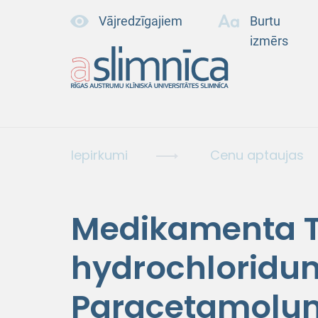
Vājredzīgajiem
Burtu
izmērs
Iepirkumi
Cenu aptaujas
Medikamenta T
hydrochloridu
Paracetamolu