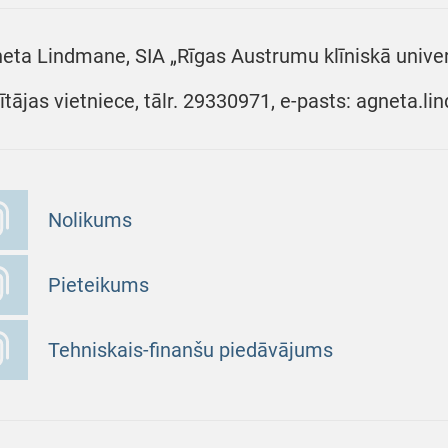
eta Lindmane, SIA „Rīgas Austrumu klīniskā univer
ītājas vietniece, tālr. 29330971, e-pasts: agneta.l
Nolikums
Pieteikums
Tehniskais-finanšu piedāvājums