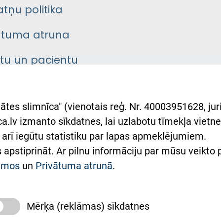
atņu politika
ātuma atruna
ntu un pacientu
asgrāmata
rumu slimnīcas
ātes slimnīca" (vienotais reģ. Nr. 40003951628, juri
lsts Ukrainai
.lv izmanto sīkdatnes, lai uzlabotu tīmekļa vietnes
arī iegūtu statistiku par lapas apmeklējumiem.
римка Східної лікарні
es apstiprināt. Ar pilnu informāciju par mūsu veikto
півпраця з Україною
kumos
un
Privātuma atrunā
.
Mērķa (reklāmas) sīkdatnes