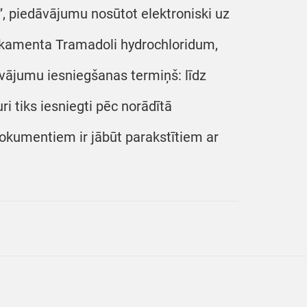
”, piedāvājumu nosūtot elektroniski uz
dikamenta Tramadoli hydrochloridum,
ājumu iesniegšanas termiņš: līdz
ri tiks iesniegti pēc norādītā
 dokumentiem ir jābūt parakstītiem ar