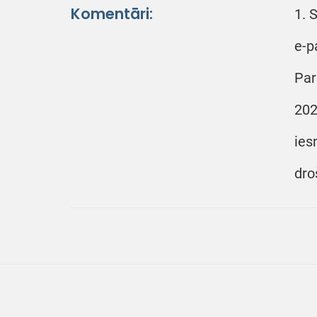
Komentāri:
1. 
e-p
Par
202
ies
dro