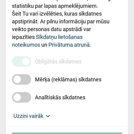
ceļvedis
statistiku par lapas apmeklējumiem.
Šeit Tu vari izvēlēties, kuras sīkdatnes
Rekvizīti un
apstiprināt. Ar pilnu informāciju par mūsu
ārstniecības
veikto personas datu apstrādi var
iestādes kods
iepazīties
Sīkdatņu lietošanas
noteikumos
un
Privātuma atrunā
.
010000234
Maksas
Obligātās sīkdatnes
pakalpojumu
cenrādis
Mērķa (reklāmas) sīkdatnes
Analītiskās sīkdatnes
Uz sākumu
Uzzini vairāk
Rīgas Austrumu klīniskā universitātes