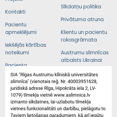
Sīkdatņu politika
Kontakti
Privātuma atruna
Pacientu
apmeklējumi
Klientu un pacientu
rokasgrāmata
Iekšējās kārtības
noteikumi
Austrumu slimnīcas
atbalsts Ukrainai
Pacienta
atsauksmju/sūdzību
Підтримка Східної
SIA "Rīgas Austrumu klīniskā universitātes
iesniegšanas
лікарні та співпраця з
slimnīca" (vienotais reģ. Nr. 40003951628,
kārtība
Україною
juridiskā adrese Rīga, Hipokrāta iela 2, LV-
1079) tīmekļa vietnē www.aslimnica.lv
Kā pie mums nokļūt
izmanto sīkdatnes, lai uzlabotu tīmekļa
vietnes funkcionalitāti un darbību, pielāgotu to
Rēķinu apmaksas
Taviem lietošanas paradumiem, kā arī iegūtu