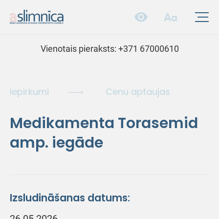
Vienotais pieraksts:
+371 67000610
Iepirkumi
Cenu aptaujas
Medikamenta Torasemid
amp. iegāde
Izsludināšanas datums:
26.05.2026