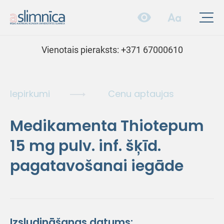
Vienotais pieraksts:
+371 67000610
Iepirkumi
Cenu aptaujas
Medikamenta Thiotepum
15 mg pulv. inf. šķīd.
pagatavošanai iegāde
Izsludināšanas datums: