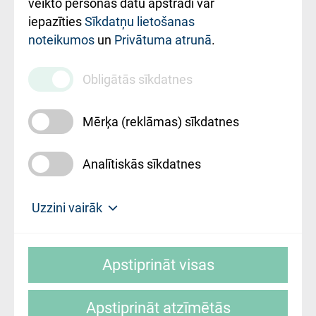
ārstniecības
veikto personas datu apstrādi var
iestādes kods
iepazīties
Sīkdatņu lietošanas
noteikumos
un
Privātuma atrunā
.
010000234
Maksas
Obligātās sīkdatnes
pakalpojumu
cenrādis
Mērķa (reklāmas) sīkdatnes
Analītiskās sīkdatnes
Uz sākumu
Uzzini vairāk
Rīgas Austrumu klīniskā universitātes
© SIA "Rīgas Austrumu klīniskā universitātes
slimnīca, turpmāk – Pārzinis, sīkdatņu
Apstiprināt visas
slimnīca"
izmantošanas politikas mērķis ir sniegt
fiziskajai personai/klientam – informāciju par
Apstiprināt atzīmētās
sīkdatņu izmantošanas nosacījumiem.