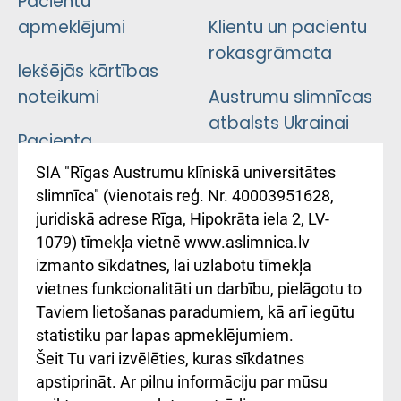
Pacientu
apmeklējumi
Klientu un pacientu
rokasgrāmata
Iekšējās kārtības
noteikumi
Austrumu slimnīcas
atbalsts Ukrainai
Pacienta
atsauksmju/sūdzību
Підтримка Східної
SIA "Rīgas Austrumu klīniskā universitātes
iesniegšanas
лікарні та співпраця з
slimnīca" (vienotais reģ. Nr. 40003951628,
kārtība
Україною
juridiskā adrese Rīga, Hipokrāta iela 2, LV-
1079) tīmekļa vietnē www.aslimnica.lv
Kā pie mums nokļūt
izmanto sīkdatnes, lai uzlabotu tīmekļa
vietnes funkcionalitāti un darbību, pielāgotu to
Rēķinu apmaksas
Taviem lietošanas paradumiem, kā arī iegūtu
ceļvedis
statistiku par lapas apmeklējumiem.
Šeit Tu vari izvēlēties, kuras sīkdatnes
Rekvizīti un
apstiprināt. Ar pilnu informāciju par mūsu