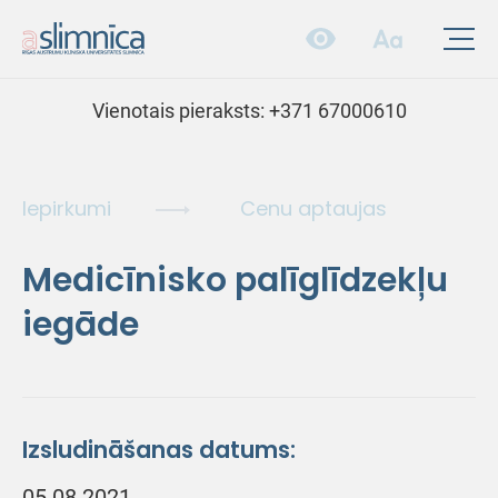
Vienotais pieraksts:
+371 67000610
Iepirkumi
Cenu aptaujas
Medicīnisko palīglīdzekļu
iegāde
Izsludināšanas datums:
05.08.2021