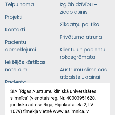
Telpu noma
Izglāb dzīvību –
ziedo asinis
Projekti
Sīkdatņu politika
Kontakti
Privātuma atruna
Pacientu
apmeklējumi
Klientu un pacientu
rokasgrāmata
Iekšējās kārtības
noteikumi
Austrumu slimnīcas
atbalsts Ukrainai
Pacienta
atsauksmju/sūdzību
Підтримка Східної
SIA "Rīgas Austrumu klīniskā universitātes
iesniegšanas
лікарні та співпраця з
slimnīca" (vienotais reģ. Nr. 40003951628,
kārtība
Україною
juridiskā adrese Rīga, Hipokrāta iela 2, LV-
1079) tīmekļa vietnē www.aslimnica.lv