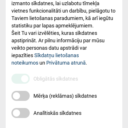
Kā pie mums nokļūt
izmanto sīkdatnes, lai uzlabotu tīmekļa
vietnes funkcionalitāti un darbību, pielāgotu to
Rēķinu apmaksas
Taviem lietošanas paradumiem, kā arī iegūtu
ceļvedis
statistiku par lapas apmeklējumiem.
Šeit Tu vari izvēlēties, kuras sīkdatnes
Rekvizīti un
apstiprināt. Ar pilnu informāciju par mūsu
ārstniecības
veikto personas datu apstrādi var
iestādes kods
iepazīties
Sīkdatņu lietošanas
noteikumos
un
Privātuma atrunā
.
010000234
Maksas
Obligātās sīkdatnes
pakalpojumu
cenrādis
Mērķa (reklāmas) sīkdatnes
Analītiskās sīkdatnes
Uz sākumu