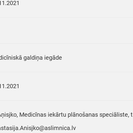
11.2021
icīniskā galdiņa iegāde
11.2021
Aņisjko, Medicīnas iekārtu plānošanas speciāliste, t
stasija.Anisjko@aslimnica.lv