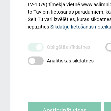
atba
LV-1079) tīmekļa vietnē www.aslimnica
atsauksmju/sūdzību
to Taviem lietošanas paradumiem, kā 
iesniegšanas kārtība
Підт
Šeit Tu vari izvēlēties, kuras sīkdatn
та с
Kā pie mums nokļūt
iepazīties
Sīkdatņu lietošanas notei
Rēķinu apmaksas
ceļvedis
Obligātās sīkdatnes
Rekvizīti un ārstniecības
Analītiskās sīkdatnes
iestādes kods 010000234
Maksas pakalpojumu
cenrādis
Rīgas Austrumu klīniskā universitātes 
personai/klientam – informāciju par
Sīkdatnes ir mazas teksta datnes, kur
Apstiprināt visas