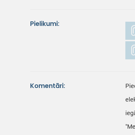
Pielikumi:
Komentāri:
Pie
ele
ieg
"Me