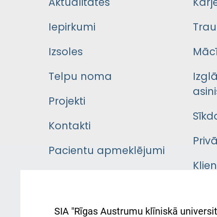
Aktualitātes
Karj
Iepirkumi
Trau
Izsoles
Mācī
Telpu noma
Izgl
asini
Projekti
Sīkd
Kontakti
Priv
Pacientu apmeklējumi
Klie
Iekšējās kārtības
rok
noteikumi
Aust
SIA "Rīgas Austrumu klīniskā universit
Pacienta