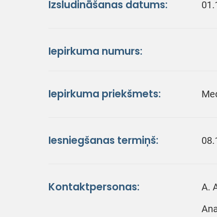
Izsludināšanas datums:
01.
Iepirkuma numurs:
Iepirkuma priekšmets:
Med
Iesniegšanas termiņš:
08.
Kontaktpersonas:
A. 
Ana