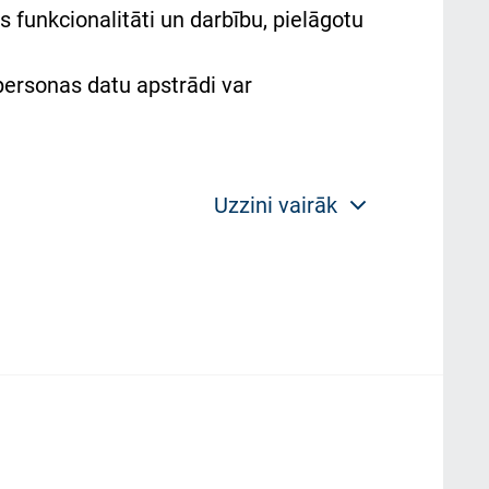
 funkcionalitāti un darbību, pielāgotu
 personas datu apstrādi var
Uzzini vairāk
 politikas mērķis ir sniegt fiziskajai
plorer, Firexox, Safari u.c.) saglabā