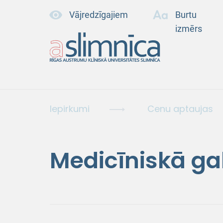
Vājredzīgajiem
Burtu
izmērs
Iepirkumi
Cenu aptaujas
Medicīniskā ga