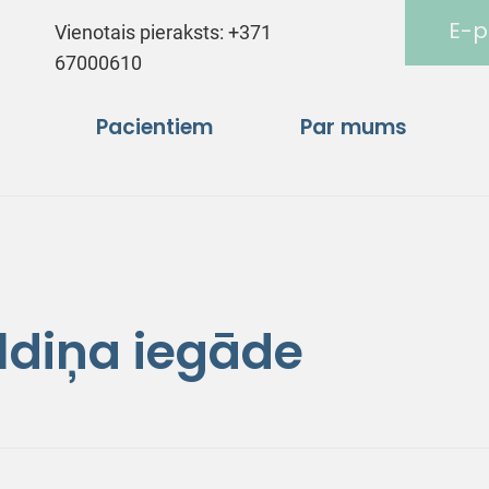
E-p
Vienotais pieraksts:
+371
67000610
Pacientiem
Par mums
ldiņa iegāde