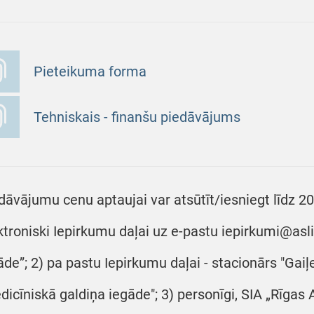
Pieteikuma forma
Tehniskais - finanšu piedāvājums
dāvājumu cenu aptaujai var atsūtīt/iesniegt līdz 2
ktroniski Iepirkumu daļai uz e-pastu iepirkumi@asli
āde”; 2) pa pastu Iepirkumu daļai - stacionārs "Gaiļe
dicīniskā galdiņa iegāde"; 3) personīgi, SIA „Rīgas