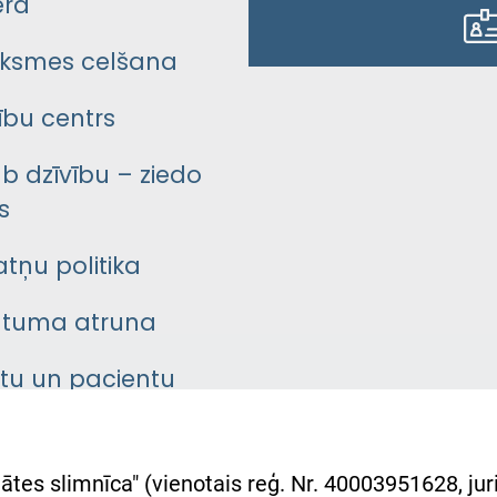
era
ksmes celšana
bu centrs
āb dzīvību – ziedo
s
atņu politika
ātuma atruna
ntu un pacientu
asgrāmata
rumu slimnīcas
ātes slimnīca" (vienotais reģ. Nr. 40003951628, juri