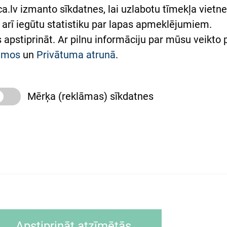
lsts Ukrainai
.lv izmanto sīkdatnes, lai uzlabotu tīmekļa vietnes
arī iegūtu statistiku par lapas apmeklējumiem.
римка Східної лікарні
es apstiprināt. Ar pilnu informāciju par mūsu veikto
півпраця з Україною
kumos
un
Privātuma atrunā
.
Mērķa (reklāmas) sīkdatnes
slimnīca, turpmāk – Pārzinis, sīkdatņu izmantošanas
 sīkdatņu izmantošanas nosacījumiem.
as tīmekļa pārlūkprogramma (piemēram, Internet, Ex
Apstiprināt atzīmētās