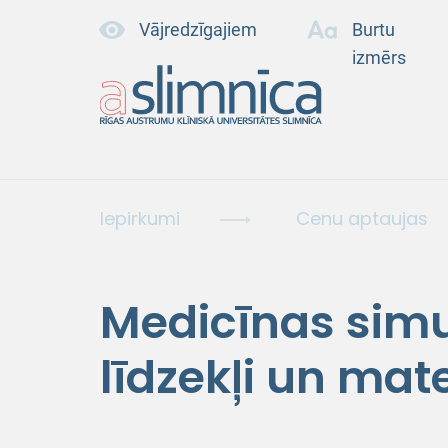
Vājredzīgajiem
Burtu
izmērs
Iepirkumi
Cenu aptaujas
Medicīnas simu
līdzekļi un mate