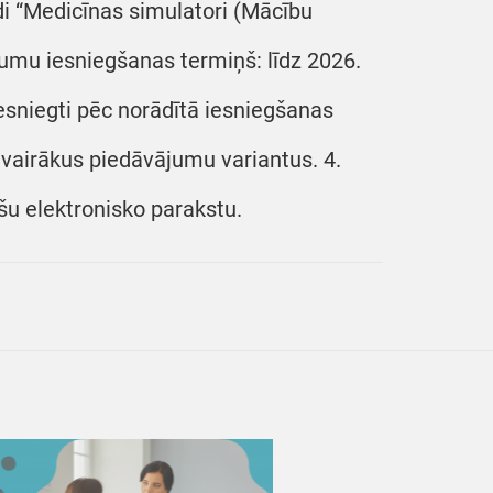
di “Medicīnas simulatori (Mācību
jumu iesniegšanas termiņš: līdz 2026.
iesniegti pēc norādītā iesniegšanas
t vairākus piedāvājumu variantus. 4.
šu elektronisko parakstu.