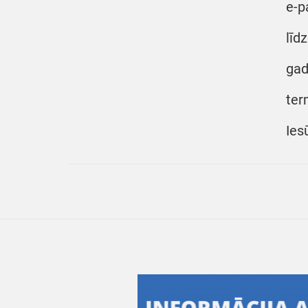
e-p
līd
gad
ter
Ies