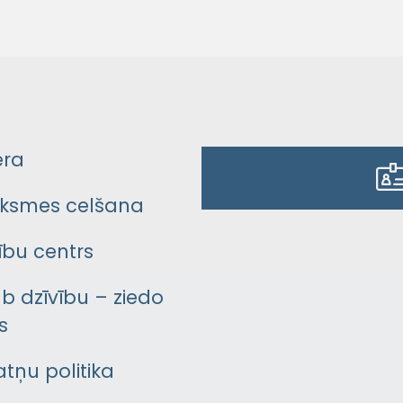
era
ksmes celšana
bu centrs
āb dzīvību – ziedo
s
atņu politika