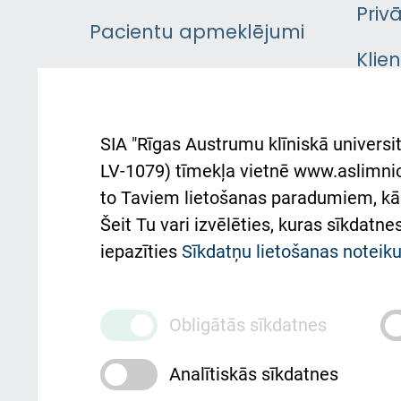
Priv
Pacientu apmeklējumi
Klie
Iekšējās kārtības
rok
noteikumi
Aust
SIA "Rīgas Austrumu klīniskā universit
Pacienta
atba
LV-1079) tīmekļa vietnē www.aslimnica
atsauksmju/sūdzību
to Taviem lietošanas paradumiem, kā 
iesniegšanas kārtība
Підт
Šeit Tu vari izvēlēties, kuras sīkdatn
та с
Kā pie mums nokļūt
iepazīties
Sīkdatņu lietošanas notei
Rēķinu apmaksas
ceļvedis
Obligātās sīkdatnes
Rekvizīti un ārstniecības
Analītiskās sīkdatnes
iestādes kods 010000234