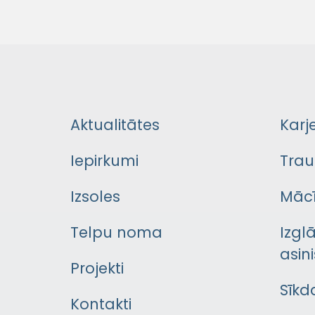
Aktualitātes
Karj
Iepirkumi
Trau
Izsoles
Mācī
Telpu noma
Izgl
asini
Projekti
Sīkd
Kontakti