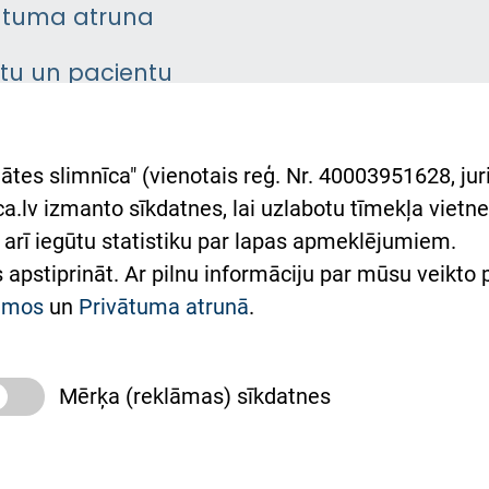
ātuma atruna
ntu un pacientu
asgrāmata
rumu slimnīcas
ātes slimnīca" (vienotais reģ. Nr. 40003951628, juri
lsts Ukrainai
.lv izmanto sīkdatnes, lai uzlabotu tīmekļa vietnes
arī iegūtu statistiku par lapas apmeklējumiem.
римка Східної лікарні
es apstiprināt. Ar pilnu informāciju par mūsu veikto
півпраця з Україною
kumos
un
Privātuma atrunā
.
Mērķa (reklāmas) sīkdatnes