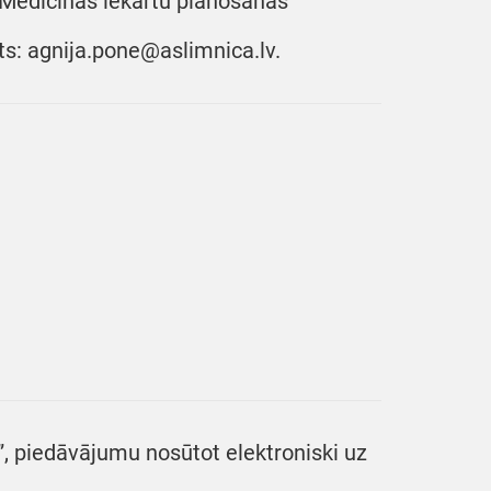
” Medicīnas iekārtu plānošanas
sts: agnija.pone@aslimnica.lv.
”, piedāvājumu nosūtot elektroniski uz