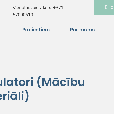
E-p
Vienotais pieraksts:
+371
67000610
Pacientiem
Par mums
latori (Mācību
riāli)