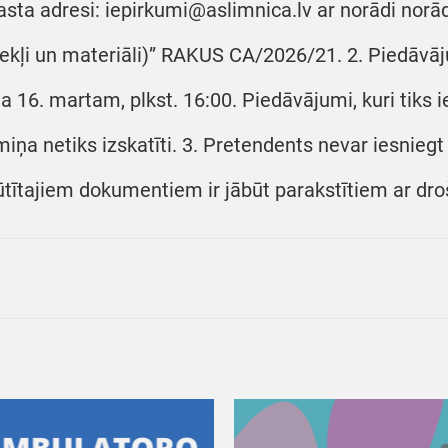
asta adresi: iepirkumi@aslimnica.lv ar norādi norā
zekļi un materiāli)” RAKUS CA/2026/21. 2. Piedāvā
a 16. martam, plkst. 16:00. Piedāvājumi, kuri tiks 
miņa netiks izskatīti. 3. Pretendents nevar iesnieg
ūtītajiem dokumentiem ir jābūt parakstītiem ar dro