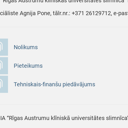
 “Rīgas Austrumu klīniskās universitātes slimnīca
ciāliste Agnija Pone, tālr.nr.: +371 26129712, e-pa
Nolikums
Pieteikums
Tehniskais-finanšu piedāvājums
SIA “Rīgas Austrumu klīniskā universitātes slimnīca