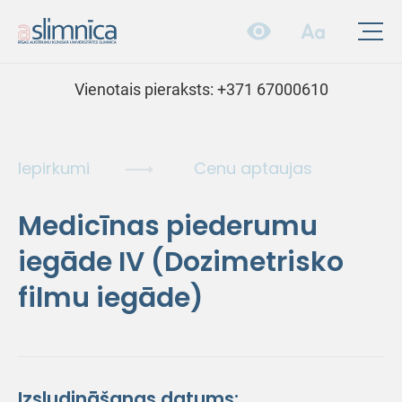
Vienotais pieraksts:
+371 67000610
Iepirkumi
Cenu aptaujas
Medicīnas piederumu
iegāde IV (Dozimetrisko
filmu iegāde)
Izsludināšanas datums: