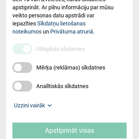
Rekvizīti un
apstiprināt. Ar pilnu informāciju par mūsu
ārstniecības
veikto personas datu apstrādi var
iestādes kods
iepazīties
Sīkdatņu lietošanas
noteikumos
un
Privātuma atrunā
.
010000234
Maksas
Obligātās sīkdatnes
pakalpojumu
cenrādis
Mērķa (reklāmas) sīkdatnes
Analītiskās sīkdatnes
Uz sākumu
Uzzini vairāk
Rīgas Austrumu klīniskā universitātes
© SIA "Rīgas Austrumu klīniskā universitātes
slimnīca, turpmāk – Pārzinis, sīkdatņu
Apstiprināt visas
slimnīca"
izmantošanas politikas mērķis ir sniegt