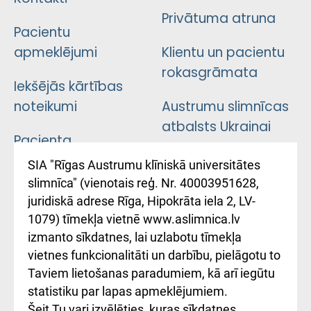
Privātuma atruna
Pacientu
apmeklējumi
Klientu un pacientu
rokasgrāmata
Iekšējās kārtības
noteikumi
Austrumu slimnīcas
atbalsts Ukrainai
Pacienta
atsauksmju/sūdzību
Підтримка Східної
SIA "Rīgas Austrumu klīniskā universitātes
iesniegšanas
лікарні та співпраця з
slimnīca" (vienotais reģ. Nr. 40003951628,
kārtība
Україною
juridiskā adrese Rīga, Hipokrāta iela 2, LV-
1079) tīmekļa vietnē www.aslimnica.lv
Kā pie mums nokļūt
izmanto sīkdatnes, lai uzlabotu tīmekļa
vietnes funkcionalitāti un darbību, pielāgotu to
Rēķinu apmaksas
Taviem lietošanas paradumiem, kā arī iegūtu
ceļvedis
statistiku par lapas apmeklējumiem.
Šeit Tu vari izvēlēties, kuras sīkdatnes