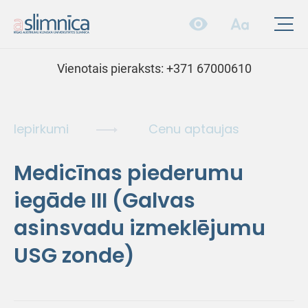
Vienotais pieraksts:
+371 67000610
Iepirkumi
Cenu aptaujas
Medicīnas piederumu
iegāde III (Galvas
asinsvadu izmeklējumu
USG zonde)