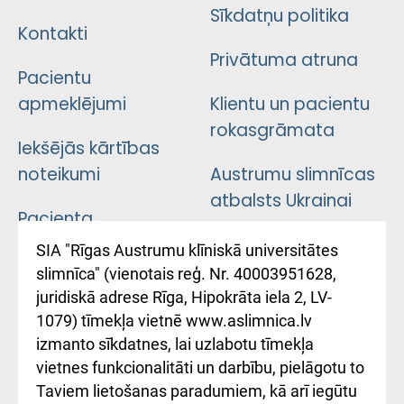
Sīkdatņu politika
Kontakti
Privātuma atruna
Pacientu
apmeklējumi
Klientu un pacientu
rokasgrāmata
Iekšējās kārtības
noteikumi
Austrumu slimnīcas
atbalsts Ukrainai
Pacienta
atsauksmju/sūdzību
Підтримка Східної
SIA "Rīgas Austrumu klīniskā universitātes
iesniegšanas
лікарні та співпраця з
slimnīca" (vienotais reģ. Nr. 40003951628,
kārtība
Україною
juridiskā adrese Rīga, Hipokrāta iela 2, LV-
1079) tīmekļa vietnē www.aslimnica.lv
Kā pie mums nokļūt
izmanto sīkdatnes, lai uzlabotu tīmekļa
vietnes funkcionalitāti un darbību, pielāgotu to
Rēķinu apmaksas
Taviem lietošanas paradumiem, kā arī iegūtu