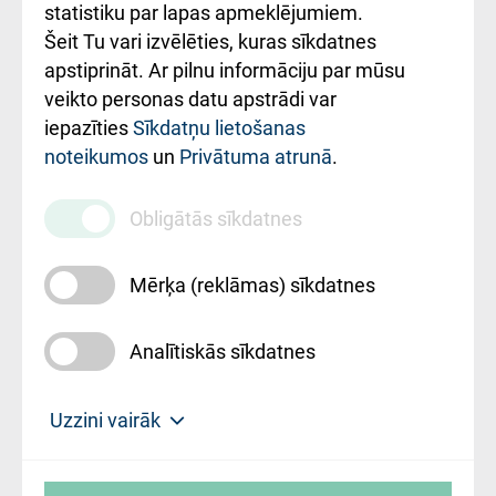
ceļvedis
statistiku par lapas apmeklējumiem.
Šeit Tu vari izvēlēties, kuras sīkdatnes
Rekvizīti un
apstiprināt. Ar pilnu informāciju par mūsu
ārstniecības
veikto personas datu apstrādi var
iestādes kods
iepazīties
Sīkdatņu lietošanas
noteikumos
un
Privātuma atrunā
.
010000234
Maksas
Obligātās sīkdatnes
pakalpojumu
cenrādis
Mērķa (reklāmas) sīkdatnes
Analītiskās sīkdatnes
Uz sākumu
Uzzini vairāk
Rīgas Austrumu klīniskā universitātes
© SIA "Rīgas Austrumu klīniskā universitātes