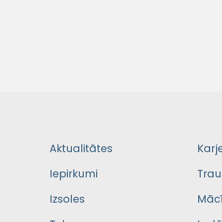
Aktualitātes
Karj
Iepirkumi
Trau
Izsoles
Mācī