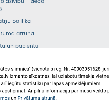
āb dzīvību – ziedo
s
atņu politika
ātuma atruna
ntu un pacientu
asgrāmata
rumu slimnīcas
ātes slimnīca" (vienotais reģ. Nr. 40003951628, juri
lsts Ukrainai
.lv izmanto sīkdatnes, lai uzlabotu tīmekļa vietnes
arī iegūtu statistiku par lapas apmeklējumiem.
римка Східної лікарні
es apstiprināt. Ar pilnu informāciju par mūsu veikto
півпраця з Україною
kumos
un
Privātuma atrunā
.