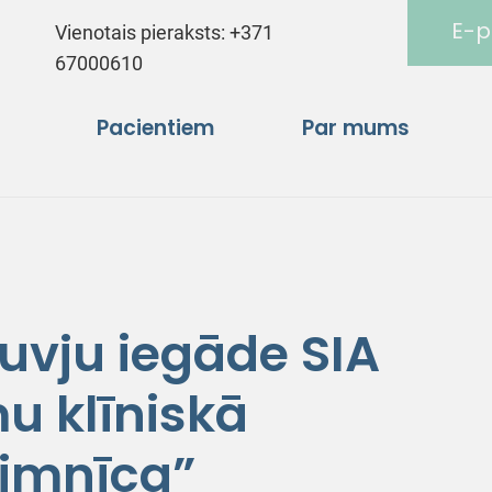
E-p
Vienotais pieraksts:
+371
67000610
Pacientiem
Par mums
uvju iegāde SIA
u klīniskā
limnīca”