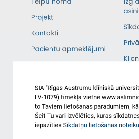
Telpu noma
Izgl
asini
Projekti
Sīkd
Kontakti
Priv
Pacientu apmeklējumi
Klie
Iekšējās kārtības
rok
noteikumi
Aust
SIA "Rīgas Austrumu klīniskā universit
Pacienta
atba
LV-1079) tīmekļa vietnē www.aslimnica
atsauksmju/sūdzību
to Taviem lietošanas paradumiem, kā 
iesniegšanas kārtība
Підт
Šeit Tu vari izvēlēties, kuras sīkdatn
та с
Kā pie mums nokļūt
iepazīties
Sīkdatņu lietošanas notei