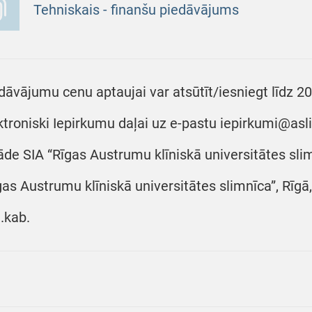
Tehniskais - finanšu piedāvājums
dāvājumu cenu aptaujai var atsūtīt/iesniegt līdz 20
ktroniski Iepirkumu daļai uz e-pastu iepirkumi@asl
āde SIA “Rīgas Austrumu klīniskā universitātes slim
gas Austrumu klīniskā universitātes slimnīca”, Rīgā,
.kab.