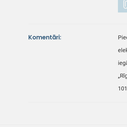
Komentāri:
Pie
ele
ieg
„Rī
101