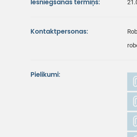
Iesniegšanas termiņš:
21.
Kontaktpersonas:
Rob
rob
Pielikumi: