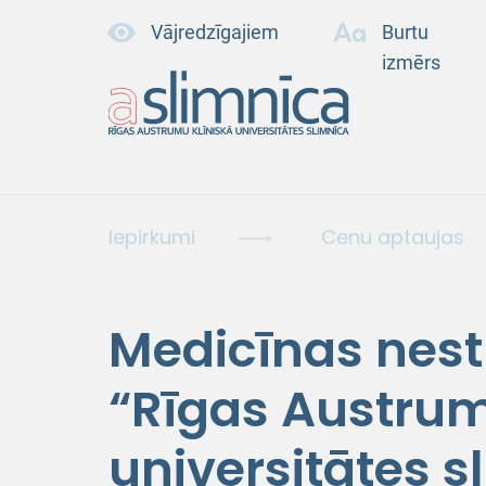
Vājredzīgajiem
Burtu
izmērs
Iepirkumi
Cenu aptaujas
Medicīnas nest
“Rīgas Austrum
universitātes s