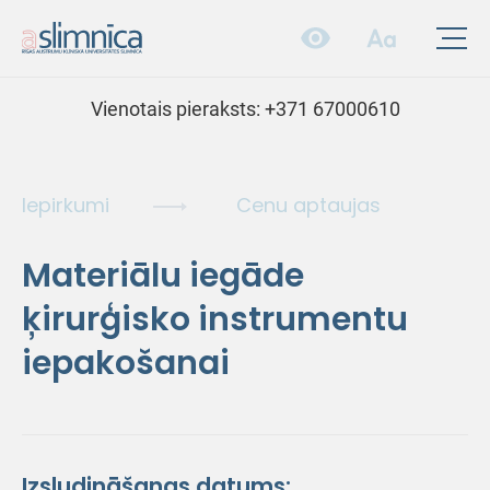
Vienotais pieraksts:
+371 67000610
Iepirkumi
Cenu aptaujas
Materiālu iegāde
ķirurģisko instrumentu
iepakošanai
Izsludināšanas datums: