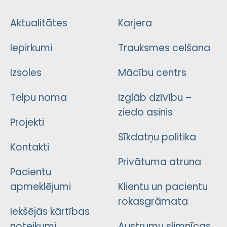
Aktualitātes
Karjera
Iepirkumi
Trauksmes celšana
Izsoles
Mācību centrs
Telpu noma
Izglāb dzīvību –
ziedo asinis
Projekti
Sīkdatņu politika
Kontakti
Privātuma atruna
Pacientu
apmeklējumi
Klientu un pacientu
rokasgrāmata
Iekšējās kārtības
noteikumi
Austrumu slimnīcas