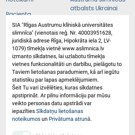
atbalsts Ukrainai
Pacienta
atsauksmju/sūdzību
Підтримка Східної
SIA "Rīgas Austrumu klīniskā universitātes
iesniegšanas
лікарні та співпраця з
slimnīca" (vienotais reģ. Nr. 40003951628,
kārtība
Україною
juridiskā adrese Rīga, Hipokrāta iela 2, LV-
1079) tīmekļa vietnē www.aslimnica.lv
Kā pie mums nokļūt
izmanto sīkdatnes, lai uzlabotu tīmekļa
vietnes funkcionalitāti un darbību, pielāgotu to
Rēķinu apmaksas
Taviem lietošanas paradumiem, kā arī iegūtu
ceļvedis
statistiku par lapas apmeklējumiem.
Šeit Tu vari izvēlēties, kuras sīkdatnes
Rekvizīti un
apstiprināt. Ar pilnu informāciju par mūsu
ārstniecības
veikto personas datu apstrādi var
iestādes kods
iepazīties
Sīkdatņu lietošanas
noteikumos
un
Privātuma atrunā
.
010000234
Maksas