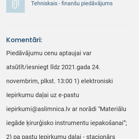
Tehniskais - finanšu piedāvājums
Komentāri:
Piedāvājumu cenu aptaujai var
atsūtīt/iesniegt līdz 2021.gada 24.
novembrim, plkst. 13:00 1) elektroniski
Iepirkumu daļai uz e-pastu
iepirkumi@aslimnica.lv ar norādi "Materiālu
iegāde ķirurģisko instrumentu iepakošanai”;
2) pa pastu Iepirkumu daļai - stacionārs