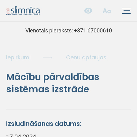
Vienotais pieraksts:
+371 67000610
Iepirkumi
Cenu aptaujas
Mācību pārvaldības
sistēmas izstrāde
Izsludināšanas datums:
17.04.2024