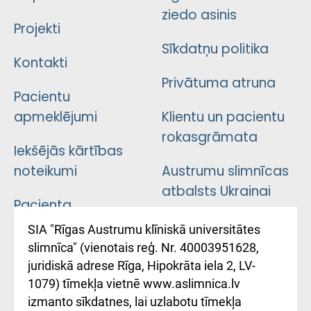
ziedo asinis
Projekti
Sīkdatņu politika
Kontakti
Privātuma atruna
Pacientu
apmeklējumi
Klientu un pacientu
rokasgrāmata
Iekšējās kārtības
noteikumi
Austrumu slimnīcas
atbalsts Ukrainai
Pacienta
atsauksmju/sūdzību
Підтримка Східної
SIA "Rīgas Austrumu klīniskā universitātes
iesniegšanas
лікарні та співпраця з
slimnīca" (vienotais reģ. Nr. 40003951628,
kārtība
Україною
juridiskā adrese Rīga, Hipokrāta iela 2, LV-
1079) tīmekļa vietnē www.aslimnica.lv
Kā pie mums nokļūt
izmanto sīkdatnes, lai uzlabotu tīmekļa