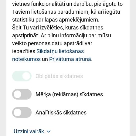
vietnes funkcionalitāti un darbību, pielāgotu to
Rēķinu apmaksas
Taviem lietošanas paradumiem, kā arī iegūtu
ceļvedis
statistiku par lapas apmeklējumiem.
Šeit Tu vari izvēlēties, kuras sīkdatnes
Rekvizīti un
apstiprināt. Ar pilnu informāciju par mūsu
ārstniecības
veikto personas datu apstrādi var
iestādes kods
iepazīties
Sīkdatņu lietošanas
noteikumos
un
Privātuma atrunā
.
010000234
Maksas
Obligātās sīkdatnes
pakalpojumu
cenrādis
Mērķa (reklāmas) sīkdatnes
Analītiskās sīkdatnes
Uz sākumu
Uzzini vairāk