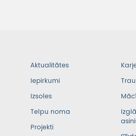
Aktualitātes
Karj
Iepirkumi
Trau
Izsoles
Mācī
Telpu noma
Izgl
asini
Projekti