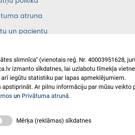
atņu politika
ātuma atruna
ntu un pacientu
asgrāmata
rumu slimnīcas
ātes slimnīca" (vienotais reģ. Nr. 40003951628, juri
lsts Ukrainai
.lv izmanto sīkdatnes, lai uzlabotu tīmekļa vietnes
arī iegūtu statistiku par lapas apmeklējumiem.
римка Східної лікарні
es apstiprināt. Ar pilnu informāciju par mūsu veikto
півпраця з Україною
kumos
un
Privātuma atrunā
.
Mērķa (reklāmas) sīkdatnes