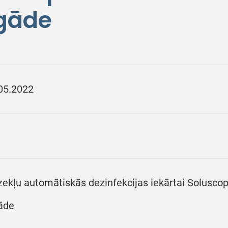
egāde
05.2022
zekļu automātiskās dezinfekcijas iekārtai Soluscop
āde