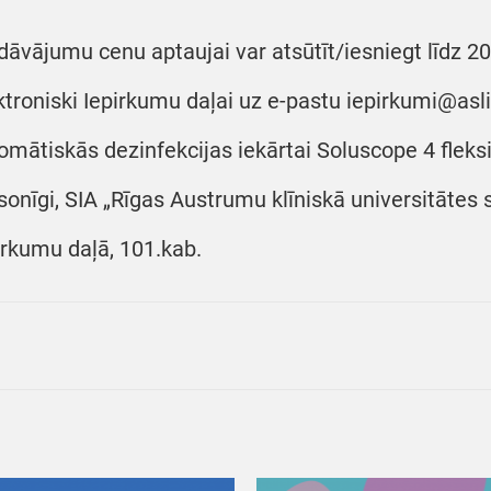
dāvājumu cenu aptaujai var atsūtīt/iesniegt līdz 20
ktroniski Iepirkumu daļai uz e-pastu iepirkumi@asli
omātiskās dezinfekcijas iekārtai Soluscope 4 fleksi
sonīgi, SIA „Rīgas Austrumu klīniskā universitātes s
irkumu daļā, 101.kab.