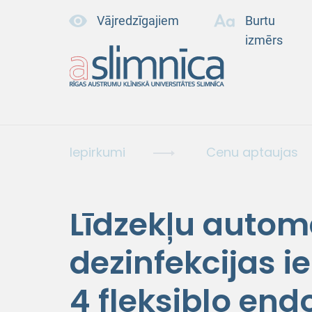
Vājredzīgajiem
Burtu
izmērs
Iepirkumi
Cenu aptaujas
Līdzekļu autom
dezinfekcijas i
4 fleksiblo en