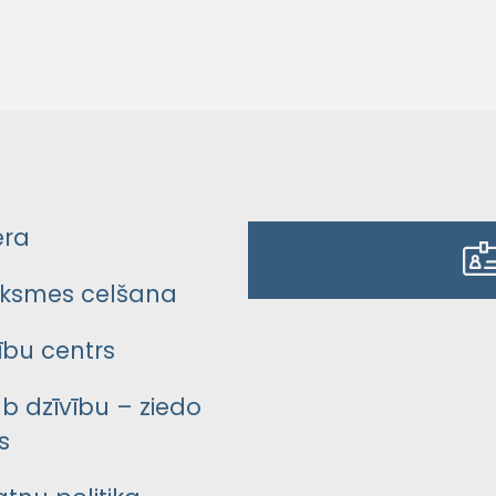
era
ksmes celšana
bu centrs
āb dzīvību – ziedo
s