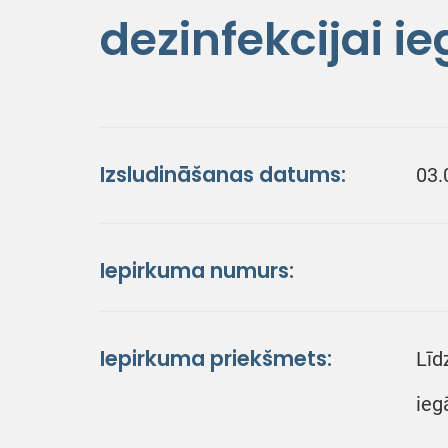
dezinfekcijai i
Izsludināšanas datums:
03.
Iepirkuma numurs:
Iepirkuma priekšmets:
Līd
ieg