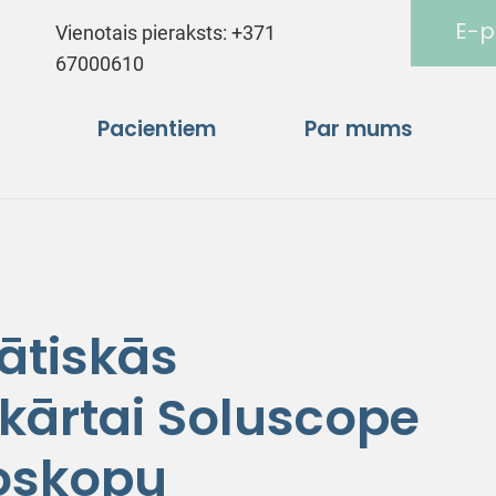
E-p
Vienotais pieraksts:
+371
67000610
Pacientiem
Par mums
ātiskās
ekārtai Soluscope
doskopu