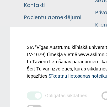
Sīkd
Kontakti
Priv
Pacientu apmeklējumi
Klie
Iekšējās kārtības
rok
noteikumi
Aust
SIA "Rīgas Austrumu klīniskā universit
Pacienta
atba
LV-1079) tīmekļa vietnē www.aslimnica
atsauksmju/sūdzību
to Taviem lietošanas paradumiem, kā 
iesniegšanas kārtība
Підт
Šeit Tu vari izvēlēties, kuras sīkdatn
та с
Kā pie mums nokļūt
iepazīties
Sīkdatņu lietošanas notei
Rēķinu apmaksas
ceļvedis
Obligātās sīkdatnes