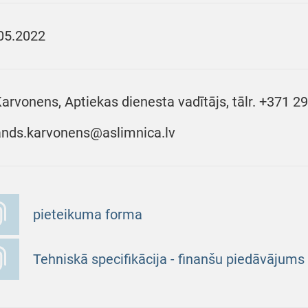
05.2022
Karvonens, Aptiekas dienesta vadītājs, tālr. +371 2
ands.karvonens@aslimnica.lv
pieteikuma forma
Tehniskā specifikācija - finanšu piedāvājums