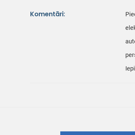
Komentāri:
Pie
ele
aut
per
Iep