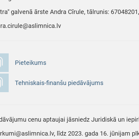
tra" galvenā ārste Andra Cīrule, tālrunis: 67048201
ra.cirule@aslimnica.lv
Pieteikums
Tehniskais-finanšu piedāvājums
dāvājumu cenu aptaujai jāsniedz Juridiskā un iepir
irkumi@aslimnica.lv, līdz 2023. gada 16. jūnijam pl