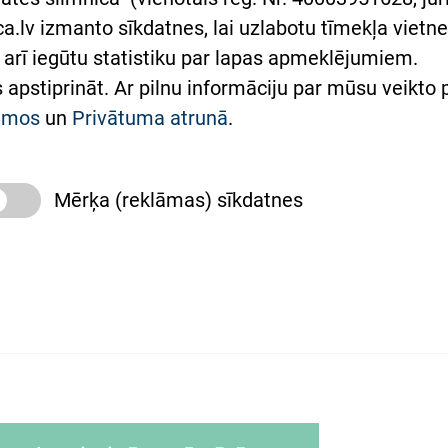
lsts Ukrainai
.lv izmanto sīkdatnes, lai uzlabotu tīmekļa vietnes
arī iegūtu statistiku par lapas apmeklējumiem.
римка Східної лікарні
es apstiprināt. Ar pilnu informāciju par mūsu veikto
півпраця з Україною
kumos
un
Privātuma atrunā
.
Mērķa (reklāmas) sīkdatnes
slimnīca, turpmāk – Pārzinis, sīkdatņu izmantošanas
 sīkdatņu izmantošanas nosacījumiem.