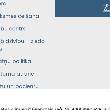
era
ksmes celšana
bu centrs
āb dzīvību – ziedo
s
atņu politika
ātuma atruna
ntu un pacientu
asgrāmata
rumu slimnīcas
ātes slimnīca" (vienotais reģ. Nr. 40003951628, juri