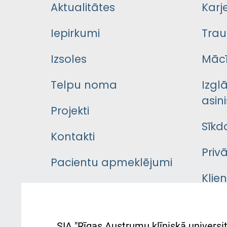
Aktualitātes
Karj
Iepirkumi
Trau
Izsoles
Mācī
Telpu noma
Izgl
asini
Projekti
Sīkd
Kontakti
Priv
Pacientu apmeklējumi
Klie
Iekšējās kārtības
rok
noteikumi
Aust
SIA "Rīgas Austrumu klīniskā universit