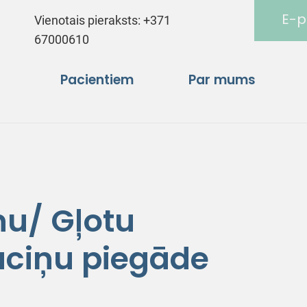
E-p
Vienotais pieraksts:
+371
67000610
Pacientiem
Par mums
ņu/ Gļotu
auciņu piegāde