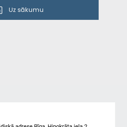
Uz sākumu
diskā adrese Rīga, Hipokrāta iela 2,