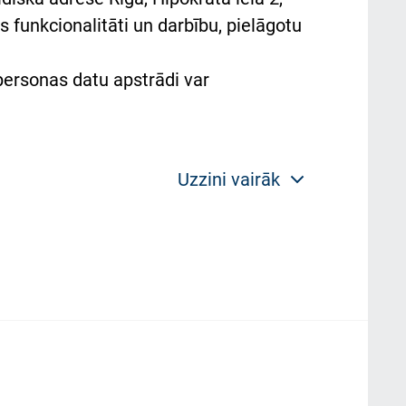
 funkcionalitāti un darbību, pielāgotu
 personas datu apstrādi var
Uzzini vairāk
 politikas mērķis ir sniegt fiziskajai