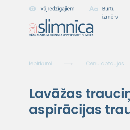
Vājredzīgajiem
Burtu
izmērs
Iepirkumi
Cenu aptaujas
Lavāžas trauci
aspirācijas tr